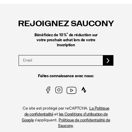
Liens
vers
le
REJOIGNEZ SAUCONY
pied
de
page
*
Bénéficiez de 10 %
de réduction sur
votre prochain achat lors de votre
inscription
Faites connaissance avec nous:
Ce site est protégé par reCAPTCHA.
La Politique
et
de confidentialité
les Conditions d'utilisation de
s'appliquent.
Google
Politique de confidentialité de
.
Saucony