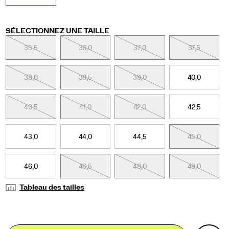
Variations
SÉLECTIONNEZ UNE TAILLE
35,5
36,0
37,0
37,5
38,0
38,5
39,0
40,0
40,5
41,0
42,0
42,5
43,0
44,0
44,5
45,0
46,0
46,5
48,0
49,0
Tableau des tailles