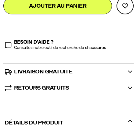
Add
false
Product
AJOUTER AU PANIER
to
Actions
cart
options
BESOIN D'AIDE ?
Consultez notre outil de recherche de chaussures !
LIVRAISON GRATUITE
RETOURS GRATUITS
DÉTAILS DU PRODUIT