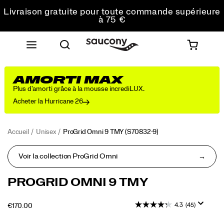
commande
Livraison gratuite pour toute commande supérieure
à 75 €
Retours gratuits sur toutes les commandes
Obtenez 10 % de réduction sur votre première
commande
AMORTI MAX
Plus d'amorti grâce à la mousse incrediLUX.
Acheter la Hurricane 26
Accueil
Unisex
ProGrid Omni 9 TMY
(S70832-9)
Voir la collection ProGrid Omni
<p>La
https://www.saucony.com/BE/fr_BE/progrid-
PROGRID OMNI 9 TMY
ProGrid
omni-
Omni
9-
4.3
(45)
OUTOFSTOCK
€170.00
9
tmy/59470U.html
EUR
170.00
17000
a