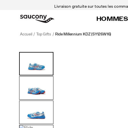
Livraison gratuite sur toutes les com
HOMMES
Accueil
Top Gifts
Ride Millennium KDZ
(SY126W16)
<p>The
https://www.saucony.com/CA/fr_CA/ride-
Images
Autres
Saucony
millennium-
vues
Ride
kdz/60578K.html
Millennium
KDZ
sneakers
are
the
ultimate
fusion
of
nostalgic
Y2K
style