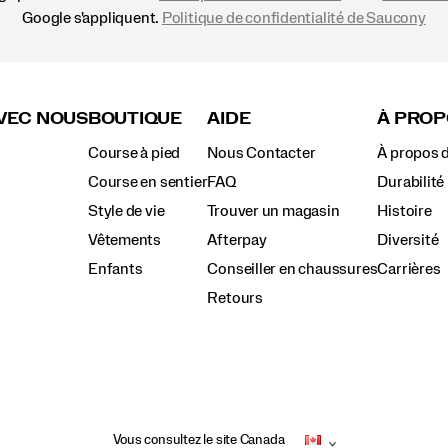
Google s'appliquent.
Politique de confidentialité de Saucony
VEC NOUS
BOUTIQUE
AIDE
À PROP
Course à pied
Nous Contacter
À propos 
Course en sentier
FAQ
Durabilité
Style de vie
Trouver un magasin
Histoire
Vêtements
Afterpay
Diversité
Enfants
Conseiller en chaussures
Carrières
Retours
Vous consultez le site Canada