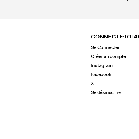
Liens
vers
le
CONNECTE-TOI A
pied
de
Se Connecter
page
Créer un compte
Instagram
Facebook
X
Se désinscrire