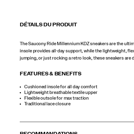
just
rocking
a
retro
DÉTAILS DU PRODUIT
look,
these
sneakers
The Saucony Ride Millennium KDZ sneakers are the ultim
are
designed
insole provides all-day support, while the lightweight, f
to
jumping, or just rocking a retro look, these sneakers are 
keep
up
with
FEATURES & BENEFITS
every
step
Cushioned insole for all day comfort
of
Lightweight breathable textile upper
their
Flexible outsole for max traction
day.
Traditional lace closure
</p>
RECOMMANDATIONS