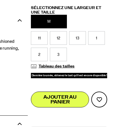
Variations
SÉLECTIONNEZ UNE LARGEUR ET
UNE TAILLE
M
11
12
13
1
ushioned
re running,
2
3
Tableau des tailles
Add
false
Product
AJOUTER AU
to
PANIER
Actions
cart
options