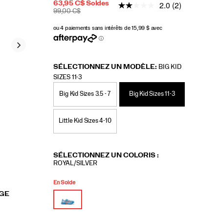
PRIX
2.0
(2)
63,95 C$
Soldes
SOLDÉ
PRIX
INSTOCK
99,00 C$
2026-
2027-
CAD
63,95
6395
INITIAL
08-
08-
:
06T15:17:52.900Z
06T15:17:52.901Z
SÉLECTIONNEZ UN MODÈLE:
BIG KID
SIZES 11-3
Big Kid Sizes 3.5 - 7
Big Kid Sizes 11-3
Little Kid Sizes 4-10
Variations
SÉLECTIONNEZ UN COLORIS
:
ROYAL/SILVER
En Solde
AGE