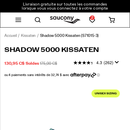
Livraison gratuite sur toutes les commandes
lorsque vous vous connectez à votre compte
2
Accueil
Kissaten
Shadow 5000 Kissaten
(S71015-3)
<p>À
https://www.saucony.com/CA/fr_CA/shadow-
SHADOW 5000 KISSATEN
l’origine,
5000-
la
kissaten/60919U.html
4.3
(262)
PRIX
PRIX
INSTOCK
130,95 C$
Soldes
175,00 C$
performance
2026-
2027-
CAD
130,95
13095
SOLDÉ
INITIAL
était
08-
08-
:
au
07T13:07:51.927Z
07T13:07:51.927Z
cœur
Images
de
cette
chaussure
lors
de
son
lancement
dans