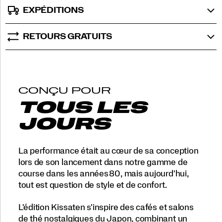
et
EXPÉDITIONS
des
textures
soignées,
RETOURS GRATUITS
combinant
mesh
aéré,
cuir
et
un
CONÇU POUR
motif
TOUS LES
de
tasse
JOURS
de
thé
imprimé
La performance était au cœur de sa conception
sur
lors de son lancement dans notre gamme de
un
course dans les années 80, mais aujourd'hui,
suède
fendu
tout est question de style et de confort.
à
fini
L'édition Kissaten s'inspire des cafés et salons
craquelé
de thé nostalgiques du Japon, combinant un
et