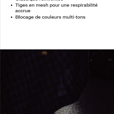
pour
Tiges en mesh pour une respirabilité
les
accrue
collectionneurs
dans
Blocage de couleurs multi-tons
l’âme.
Pour
celles
et
ceux
qui
trouvent
la
beauté
dans
les
petits
détails,
le
sens
dans
les
rituels
et
une