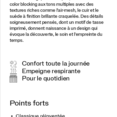
color blocking aux tons multiples avec des
lustré,
évoquant
textures riches comme l'air-mesh, le cuir et le
une
suède à finition brillante craquelée. Des détails
tasse
soigneusement pensés, dont un motif de tasse
patinée
imprimé, donnent naissance à un design qui
par
le
évoque la découverte, le soin et l'empreinte du
temps.
temps.
Le
design
donne
l’impression
Confort toute la journée
d’un
objet
Empeigne respirante
découvert
Pour le quotidien
avec
les
années
et
précieusement
Points forts
entretenu.
</p>
<p>Créée
Classique réinventée