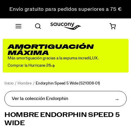
Envío gratuito para pedidos superiores a 75 €
Devoluciones gratuitas en todos los pedidos
Consigue un 10 % de descuento en tu primer pedido
AMORTIGUACIÓN
MÁXIMA
Más amortiguación gracias a la espuma incrediLUX.
Comprar la Hurricane 26
Inicio
Hombre
Endorphin Speed 5 Wide
(S21008-01)
Ver la colección Endorphin
Diseñada
https://www.saucony.com/ES/es_ES/endorphin-
HOMBRE ENDORPHIN SPEED 5
como
speed-
WIDE
una
5-
zapatilla
wide/60707M.html