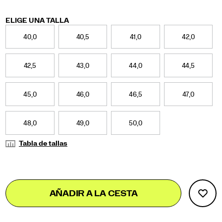
Variations
ELIGE UNA TALLA
40,0
40,5
41,0
42,0
42,5
43,0
44,0
44,5
45,0
46,0
46,5
47,0
48,0
49,0
50,0
Tabla de tallas
Add
false
Product
AÑADIR A LA CESTA
to
Actions
cart
options