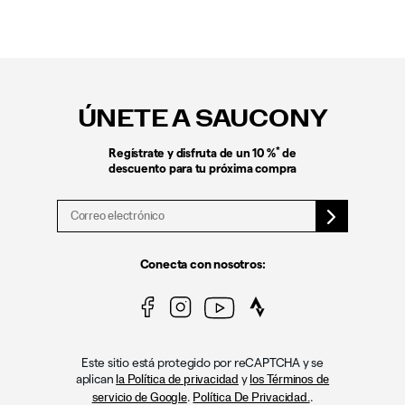
Enlaces
a
pie
ÚNETE A SAUCONY
de
página
*
Regístrate y disfruta de un 10 %
de
descuento para tu próxima compra
Conecta con nosotros:
Este sitio está protegido por reCAPTCHA y se
aplican
y
la Política de privacidad
los Términos de
.
.
servicio de Google
Política De Privacidad.