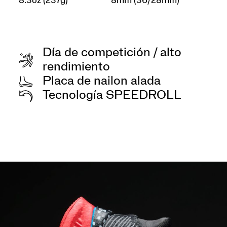
8.3oz (237g)
8mm (36/28mm)
Día de competición / alto
rendimiento
Placa de nailon alada
Tecnología SPEEDROLL