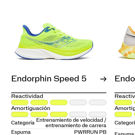
Endorphin Speed 5
Endo
Reactividad
Reactiv
Amortiguación
Amorti
Entrenamiento de velocidad /
Categoría
Categor
entrenamiento de carrera
Espuma
PWRRUN PB
Espuma