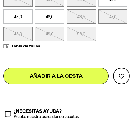
45,0
46,0
46,5
47,0
48,0
49,0
50,0
Tabla de tallas
Add
false
Product
AÑADIR A LA CESTA
to
Actions
cart
options
¿NECESITAS AYUDA?
Prueba nuestro buscador de zapatos