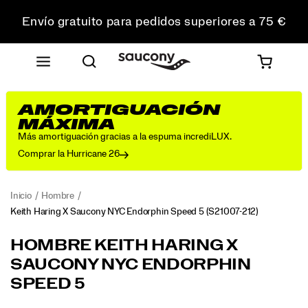
Envío gratuito para pedidos superiores a 75 €
Devoluciones gratuitas en todos los pedidos
Consigue un 10 % de descuento en tu primer pedido
AMORTIGUACIÓN
MÁXIMA
Más amortiguación gracias a la espuma incrediLUX.
Comprar la Hurricane 26
Inicio
Hombre
Keith Haring X Saucony NYC Endorphin Speed 5
(S21007-212)
Diseñada
https://www.saucony.com/ES/es_ES/keith-
HOMBRE KEITH HARING X
como
haring-
SAUCONY NYC ENDORPHIN
una
x-
zapatilla
saucony-
SPEED 5
de
nyc-
ritmo
endorphin-