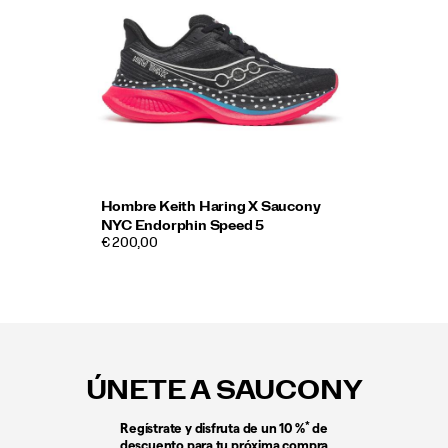
Hombre Keith Haring X Saucony
NYC Endorphin Speed 5
€ 200,00
Enlaces
a
pie
ÚNETE A SAUCONY
de
página
*
Regístrate y disfruta de un 10 %
de
descuento para tu próxima compra