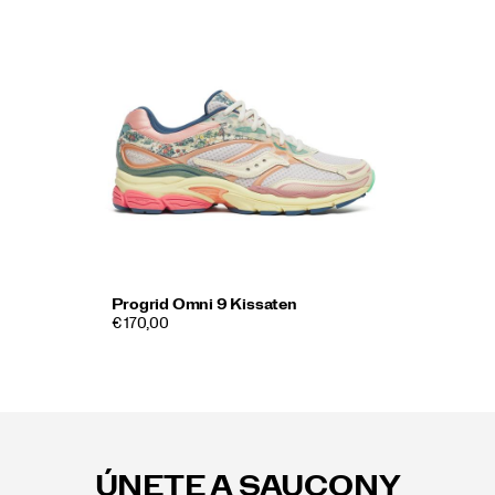
Progrid Omni 9 Kissaten
€ 170,00
Enlaces
a
pie
ÚNETE A SAUCONY
de