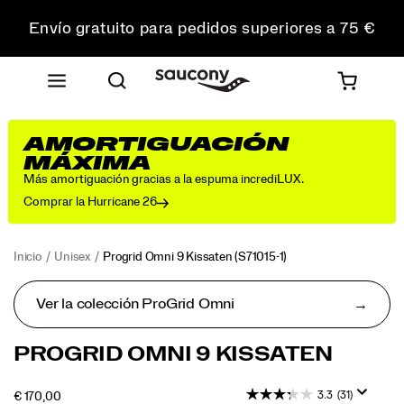
Envío gratuito para pedidos superiores a 75 €
Devoluciones gratuitas en todos los pedidos
Consigue un 10 % de descuento en tu primer pedido
AMORTIGUACIÓN
MÁXIMA
Más amortiguación gracias a la espuma incrediLUX.
Comprar la Hurricane 26
Inicio
Unisex
Progrid Omni 9 Kissaten
(S71015-1)
Ver la colección ProGrid Omni
La
https://www.saucony.com/ES/es_ES/progrid-
PROGRID OMNI 9 KISSATEN
colección
omni-
Kissaten
9-
3.3
(31)
OUTOFSTOCK
€ 170,00
está
kissaten/60910U.html