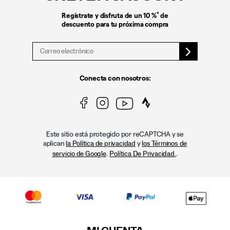
página
*
Regístrate y disfruta de un 10 %
de
descuento para tu próxima compra
Conecta con nosotros:
Este sitio está protegido por reCAPTCHA y se
aplican
y
la Política de privacidad
los Términos de
.
.
servicio de Google
Política De Privacidad.