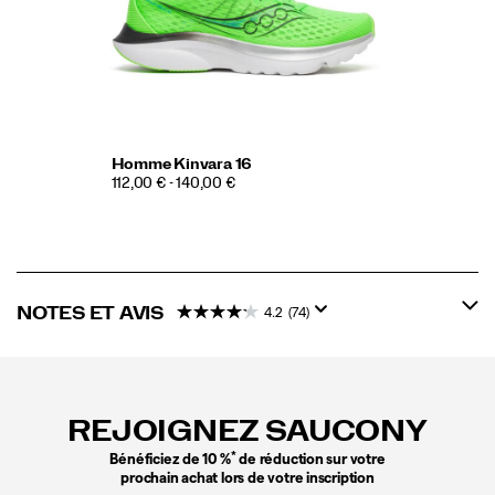
Homme Kinvara 16
112,00 € - 140,00 €
NOTES ET AVIS
4.2
(74)
Liens
vers
le
REJOIGNEZ SAUCONY
pied
de
*
Bénéficiez de 10 %
de réduction sur votre
page
prochain achat lors de votre inscription