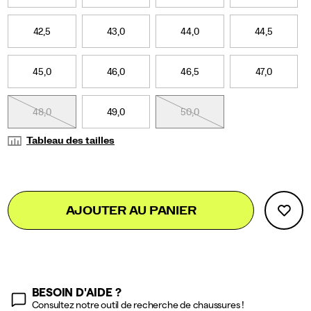
42,5
43,0
44,0
44,5
45,0
46,0
46,5
47,0
48,0
49,0
50,0
Tableau des tailles
Add
false
Product
AJOUTER AU PANIER
to
Actions
cart
options
BESOIN D'AIDE ?
Consultez notre outil de recherche de chaussures !