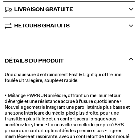
LIVRAISON GRATUITE
RETOURS GRATUITS
DÉTAILS DU PRODUIT
Une chaussure d'entraînement Fast & Light qui offre une
foulée ultra légère, souple et rapide.
• Mélange PWRRUN amélioré, offrant un meilleur retour
d'énergie et une résistance accrue à l'usure quotidienne •
Nouvelle géométrie intégrant une paroi latérale plus basse et
une zone intérieure du médio-pied plus droite, pour une
transition plus fluide et un confort accru lorsque vous
accélérez le rythme • La nouvelle semelle de propreté SRS
procure un confort optimal dès les premiers pas • Tige en
mesh légère et respirante, avec un contrefort de talon moulé