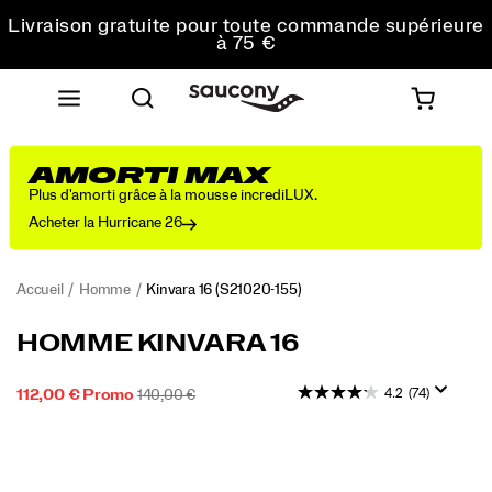
Livraison gratuite pour toute commande supérieure
à 75 €
Retours gratuits sur toutes les commandes
Réduction pour les étudiants -10%
AMORTI MAX
Plus d'amorti grâce à la mousse incrediLUX.
Acheter la Hurricane 26
Accueil
Homme
Kinvara 16
(S21020-155)
Une
https://www.saucony.com/FR/fr_FR/kinvara-
HOMME KINVARA 16
chaussure
16/60309M.html
d'entraînement
4.2
(74)
PRIX
PRIX
INSTOCK
112,00 €
Promo
140,00 €
Fast
2026-
2027-
EUR
112,00
11200
SOLDÉ
INITIAL :
&
08-
08-
Images
Light
08T07:36:36.585Z
08T07:36:36.585Z
qui
offre