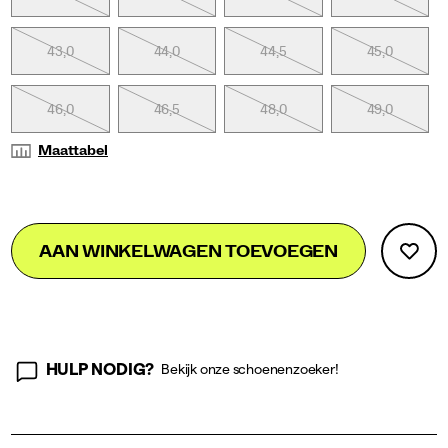
43,0
44,0
44,5
45,0
46,0
46,5
48,0
49,0
Maattabel
Add
false
Product
AAN WINKELWAGEN TOEVOEGEN
to
Actions
cart
options
HULP NODIG?
Bekijk onze schoenenzoeker!