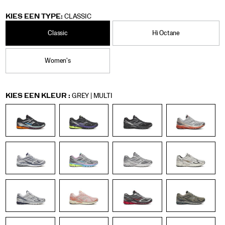
langere
https://www.saucony.com/NL/nl_NL/progrid-
Saucony
60339U
Shoes
Unisex
Originals
Originals
false
195021221876
Details
comfortabelere
guide-
/
KIES EEN TYPE:
CLASSIC
dag.
7/60339U.html
Unisex
Classic
Hi Octane
Women's
Variations
KIES EEN KLEUR
:
GREY | MULTI