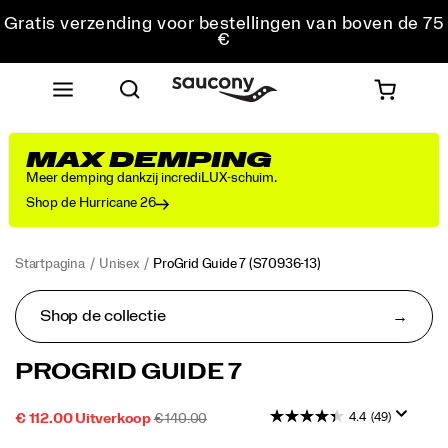
Gratis verzending voor bestellingen van boven de 75
€
Gratis retourzending voor alle bestellingen
Krijg 10% korting op je eerste bestelling
MAX DEMPING
Meer demping dankzij incrediLUX-schuim.
Shop de Hurricane 26
Startpagina
Unisex
ProGrid Guide 7
(S70936-13)
Shop de collectie
De
https://www.saucony.com/NL/nl_NL/progrid-
PROGRID GUIDE 7
Progrid
guide-
Guide
7/60339U.html
4.4
(49)
SALE-
OORSPRONKELIJKE
OUTOFSTOCK
€ 112.00
Uitverkoop
€ 140.00
7
2026-
2027-
EUR
112,00
11200
PRIJS
PRIJS:
combineert