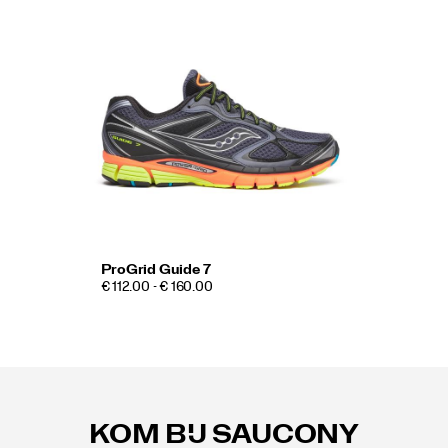
ProGrid Guide 7
€ 112.00 - € 160.00
Footer-
links
KOM BIJ SAUCONY