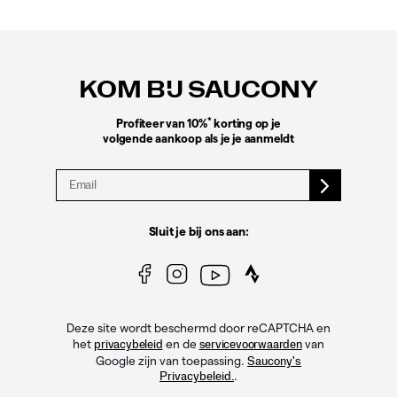
Footer-
links
KOM BIJ SAUCONY
*
Profiteer van 10%
korting op je
volgende aankoop als je je aanmeldt
Sluit je bij ons aan:
Deze site wordt beschermd door reCAPTCHA en
het
en de
van
privacybeleid
servicevoorwaarden
Google zijn van toepassing.
Saucony's
.
Privacybeleid.