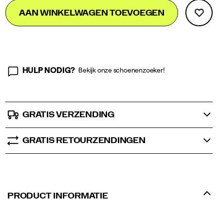
Add
false
Product
AAN WINKELWAGEN TOEVOEGEN
to
Actions
cart
options
HULP NODIG?
Bekijk onze schoenenzoeker!
GRATIS VERZENDING
GRATIS RETOURZENDINGEN
PRODUCT INFORMATIE