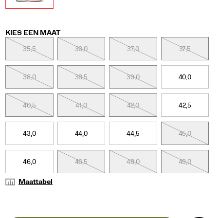
Variations
KIES EEN MAAT
35,5
36,0
37,0
37,5
38,0
38,5
39,0
40,0
40,5
41,0
42,0
42,5
43,0
44,0
44,5
45,0
46,0
46,5
48,0
49,0
Maattabel