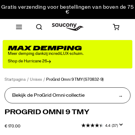
Gratis verzending voor bestellingen van boven de 75
€
Gratis retourzending voor alle bestellingen
Krijg 10% korting op je eerste bestelling
MAX DEMPING
Meer demping dankzij incrediLUX-schuim.
Shop de Hurricane 26
Startpagina
Unisex
ProGrid Omni 9 TMY
(S70832-9)
Bekijk de ProGrid Omni-collectie
<p>De
https://www.saucony.com/NL/nl_NL/progrid-
PROGRID OMNI 9 TMY
ProGrid
omni-
Omni
9-
4.4
(37)
OUTOFSTOCK
€ 170.00
9
tmy/59470U.html
EUR
170,00
17000
is