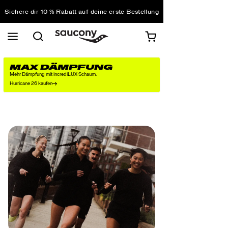
Sichere dir 10 % Rabatt auf deine erste Bestellung
Kostenloser Versand bei einem Bestellwert von über
75 €
Kostenfreie Retouren bei allen Bestellungen
10 % Rabatt für schüler*innen und studierende
MAX DÄMPFUNG
Mehr Dämpfung mit incrediLUX-Schaum.
Hurricane 26 kaufen