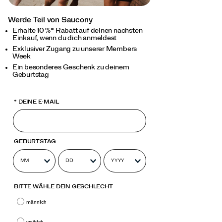
Werde Teil von Saucony
Erhalte 10 %* Rabatt auf deinen nächsten
Einkauf, wenn du dich anmeldest
Exklusiver Zugang zu unserer Members
Week
Ein besonderes Geschenk zu deinem
Geburtstag
*
DEINE E-MAIL
GEBURTSTAG
BITTE WÄHLE DEIN GESCHLECHT
männlich
weiblich