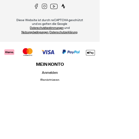
Diese Website ist durch reCAPTCHA geschützt
und es gelten die Google
und
Datenschutzbestimmungen
.
Nutzungsbedingungen.
Datenschutzerklärung
MEIN KONTO
Anmelden
Registrieren
Bestellstatus
Rückgabe
Versandrichtlinie
Kundenservice
KUNDENSERVICE
Schuhratgeber