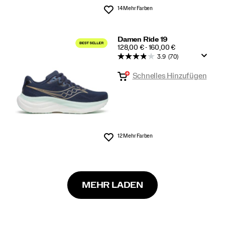
14 Mehr Farben
Wunschliste
Damen Ride 19
PRICE
128,00 € - 160,00 €
3.9
(70)
Schnelles Hinzufügen
12 Mehr Farben
Wunschliste
MEHR LADEN