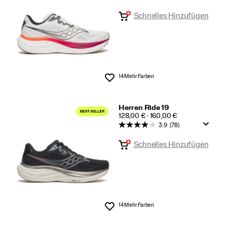
Schnelles Hinzufügen
14 Mehr Farben
Wunschliste
Herren Ride 19
PRICE
128,00 € - 160,00 €
3.9
(78)
Schnelles Hinzufügen
14 Mehr Farben
Wunschliste