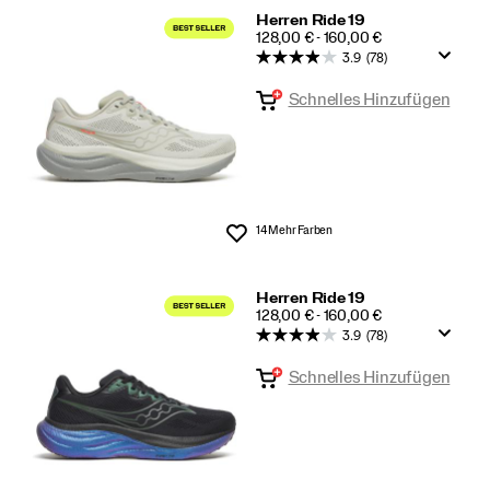
Herren Ride 19
PRICE
128,00 € - 160,00 €
3.9
(78)
Schnelles Hinzufügen
14 Mehr Farben
Wunschliste
Herren Ride 19
PRICE
128,00 € - 160,00 €
3.9
(78)
Schnelles Hinzufügen