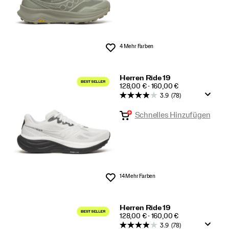
4 Mehr Farben
Wunschliste
Herren Ride 19
PRICE
128,00 € - 160,00 €
3.9
(78)
Schnelles Hinzufügen
14 Mehr Farben
Wunschliste
Herren Ride 19
PRICE
128,00 € - 160,00 €
3.9
(78)