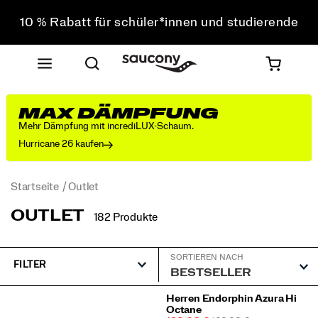
10 % Rabatt für schüler*innen und studierende
Sichere dir 10 % Rabatt auf deine erste Bestellung
Kostenloser Versand bei einem Bestellwert von über
75 €
Kostenfreie Retouren bei allen Bestellungen
MAX DÄMPFUNG
10 % Rabatt für schüler*innen und studierende
Mehr Dämpfung mit incrediLUX-Schaum.
Hurricane 26 kaufen
Startseite
Outlet
OUTLET
182 Produkte
SORTIEREN NACH
FILTER
Vorgestellt
Herren Endorphin Azura Hi
Octane
Outlet