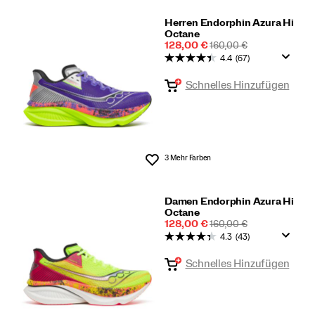
Herren Endorphin Azura Hi
Octane
Reduzierter
REGULÄRER
128,00 €
160,00 €
Preis
PREIS
4.4
(67)
Schnelles Hinzufügen
3 Mehr Farben
Wunschliste
Damen Endorphin Azura Hi
Octane
Reduzierter
REGULÄRER
128,00 €
160,00 €
Preis
PREIS
4.3
(43)
Schnelles Hinzufügen