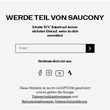
Fußzeilen-
Links
WERDE TEIL VON SAUCONY
*
Erhalte 10 %
Rabatt auf deinen
nächsten Einkauf, wenn du dich
anmeldest
Verbinde dich mit uns:
Diese Website ist durch reCAPTCHA geschützt
und es gelten die Google
und
Datenschutzbestimmungen
.
Nutzungsbedingungen.
Datenschutzerklärung