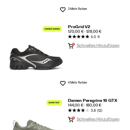
3 Mehr Farben
Wunschliste
ProGrid V2
PRICE
120,00 € - 128,00 €
5.0
(3)
Schnelles Hinzufügen
4 Mehr Farben
Wunschliste
Damen Peregrine 16 GTX
PRICE
144,00 € - 180,00 €
3.8
(12)
Schnelles Hinzufügen