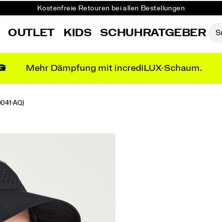
Kostenfreie Retouren bei allen Bestellungen
10 % Rabatt für schüler*innen und studierende
OUTLET
KIDS
SCHUHRATGEBER
G
Mehr Dämpfung mit incrediLUX-Schaum.
041-AQ)