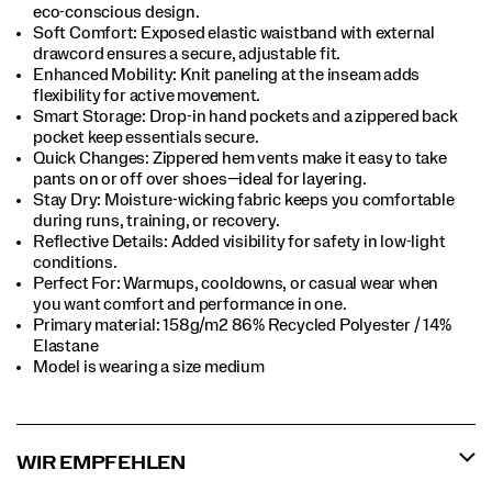
eco-conscious design.​
Soft Comfort: Exposed elastic waistband with external
drawcord ensures a secure, adjustable fit.​
Enhanced Mobility: Knit paneling at the inseam adds
flexibility for active movement.​
Smart Storage: Drop-in hand pockets and a zippered back
pocket keep essentials secure.​
Quick Changes: Zippered hem vents make it easy to take
pants on or off over shoes—ideal for layering.​
Stay Dry: Moisture-wicking fabric keeps you comfortable
during runs, training, or recovery.​
Reflective Details: Added visibility for safety in low-light
conditions.​
Perfect For​: Warmups, cooldowns, or casual wear when
you want comfort and performance in one.​
Primary material: 158g/m2 86% Recycled Polyester / 14%
Elastane​
Model is wearing a size medium​
WIR EMPFEHLEN