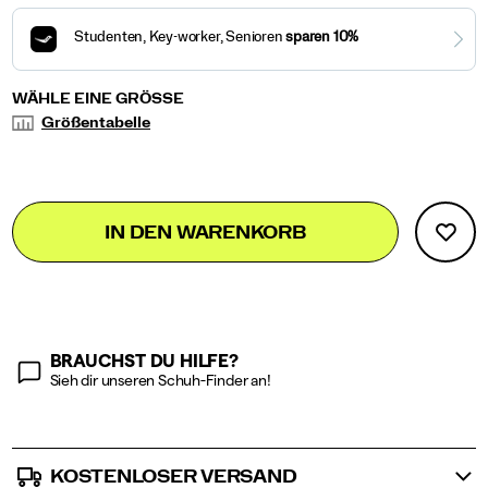
Variations
WÄHLE EINE GRÖSSE
Größentabelle
Add
false
Product
IN DEN WARENKORB
to
Actions
cart
options
BRAUCHST DU HILFE?
Sieh dir unseren Schuh-Finder an!
KOSTENLOSER VERSAND