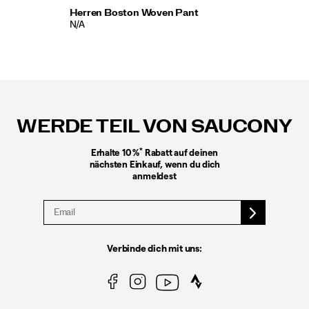
Herren Boston Woven Pant
N/A
Fußzeilen-
Links
WERDE TEIL VON SAUCONY
*
Erhalte 10 %
Rabatt auf deinen
nächsten Einkauf, wenn du dich
anmeldest
Verbinde dich mit uns: