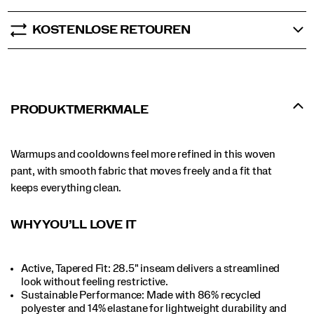
KOSTENLOSE RETOUREN
PRODUKTMERKMALE
Warmups and cooldowns feel more refined in this woven
pant, with smooth fabric that moves freely and a fit that
keeps everything clean.
WHY YOU’LL LOVE IT
Active, Tapered Fit: 28.5" inseam delivers a streamlined
look without feeling restrictive.​
Sustainable Performance: Made with 86% recycled
polyester and 14% elastane for lightweight durability and