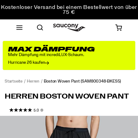
Kostenloser Versand bei einem Bestellwert von über
75 €
Kostenfreie Retouren bei allen Bestellungen
10 % Rabatt für schüler*innen und studierende
MAX DÄMPFUNG
Mehr Dämpfung mit incrediLUX-Schaum.
Hurricane 26 kaufen
Startseite
Herren
Boston Woven Pant
(SAM800348-BKES5)
<p>Warmups
https://www.saucony.com/DE/de_DE/boston-
HERREN BOSTON WOVEN PANT
and
woven-
cooldowns
pant/54317M.html
5.0
(9)
feel
more
Images
refined
in
this