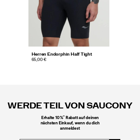
Herren Endorphin Half Tight
65,00 €
Fußzeilen-
Links
WERDE TEIL VON SAUCONY
*
Erhalte 10 %
Rabatt auf deinen
nächsten Einkauf, wenn du dich
anmeldest