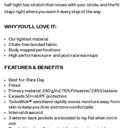
half tight has stretch that moves with your stride, and the fit
stays right where you want it every step of the way.
WHY YOU'LL LOVE IT:
Our lightest material
Chafe-free bonded fabric
Body mapped perforations
High performance pre- and post-race warmups
FEATURES & BENEFITS
Best for: Race Day
Fitted
Primary material: 240 g/m2 76% Polyester/ 24% Elastane
Exceeds 50+mUPF protection
TurboWick® waistband rapidly moves moisture away from
skin to keep you drier and more comfortable
Internal drawcord
3 exterior back pockets are bonded to lay flat when not in
use