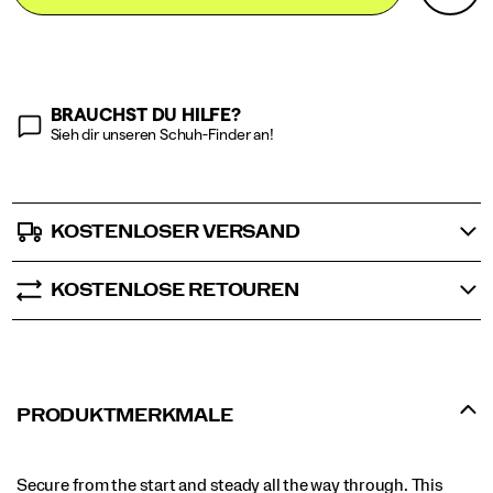
Actions
cart
options
BRAUCHST DU HILFE?
Sieh dir unseren Schuh-Finder an!
KOSTENLOSER VERSAND
KOSTENLOSE RETOUREN
PRODUKTMERKMALE
Secure from the start and steady all the way through. This