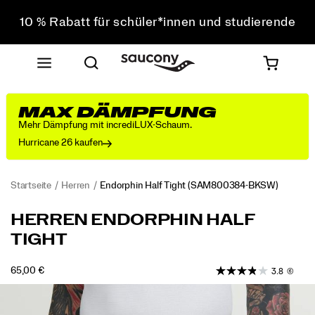
10 % Rabatt für schüler*innen und studierende
Sichere dir 10 % Rabatt auf deine erste Bestellung
Kostenloser Versand bei einem Bestellwert von über
75 €
Kostenfreie Retouren bei allen Bestellungen
MAX DÄMPFUNG
10 % Rabatt für schüler*innen und studierende
Mehr Dämpfung mit incrediLUX-Schaum.
Hurricane 26 kaufen
Startseite
Herren
Endorphin Half Tight
(SAM800384-BKSW)
<p>Secure
https://www.saucony.com/DE/de_DE/endorphin-
HERREN ENDORPHIN HALF
from
half-
TIGHT
the
tight/58929M.html
start
and
INSTOCK
65,00 €
3.8
(6)
EUR
65,00
6500
steady
Images
all
the