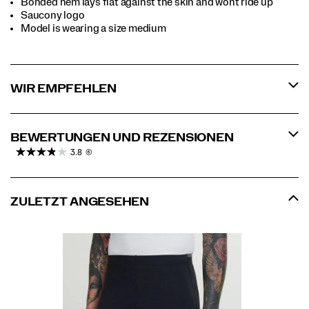
Bonded hem lays flat against the skin and wont ride up
Saucony logo
Model is wearing a size medium
WIR EMPFEHLEN
BEWERTUNGEN UND REZENSIONEN
3.8
(6)
ZULETZT ANGESEHEN