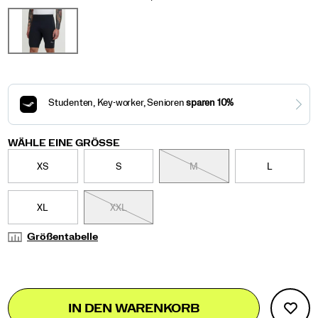
Variations
of
tight/58929M.html
Herren
the
way.
</p>
Variations
WÄHLE EINE GRÖSSE
XS
S
M
L
XL
XXL
Größentabelle
Add
false
Product
IN DEN WARENKORB
to