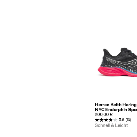
Herren Keith Harin
NYC Endorphin Spe
PRICE
200,00 €
3.8
(10)
Schnell & Leicht