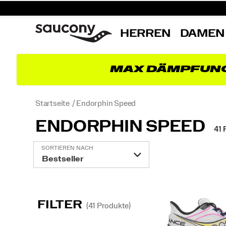
HERREN
DAMEN
MAX DÄMPFUN
Startseite
Endorphin Speed
ENDORPHIN SPEED
41 
Vorgestellt
SORTIEREN NACH
Endorphin
Speed
FILTER
(41 Produkte)