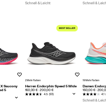
Schnell & Leicht
Schnell & Leic
Wunschliste
Wunschliste
2 Mehr Farben
19 Mehr Farben
 X Saucony
Herren Endorphin Speed 5 Wide
Damen Endorp
PRICE
PRICE
ed 5
160,00 € - 200,00 €
160,00 € - 200,
4.5
(93)
4.1
Schnell & Leic