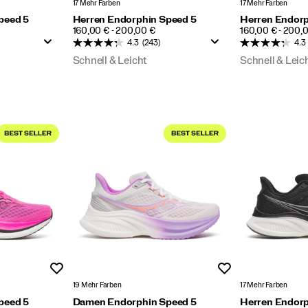
17 Mehr Farben
17 Mehr Farben
peed 5
Herren Endorphin Speed 5
Herren Endorp
PRICE
PRICE
160,00 € - 200,00 €
160,00 € - 200,
4.3
(243)
4.3
Schnell & Leicht
Schnell & Leic
Wunschliste
Wunschliste
19 Mehr Farben
17 Mehr Farben
peed 5
Damen Endorphin Speed 5
Herren Endorp