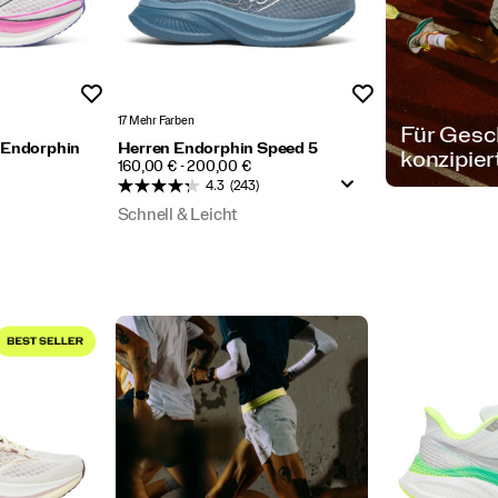
Wunschliste
Wunschliste
17 Mehr Farben
Für Gesc
 Endorphin
Herren Endorphin Speed 5
konzipier
PRICE
160,00 € - 200,00 €
4.3
(243)
Schnell & Leicht