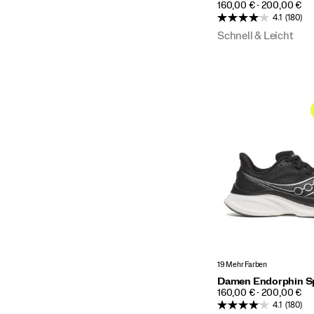
PRICE
160,00 € - 200,00 €
4.1
(180)
Schnell & Leicht
19 Mehr Farben
Damen Endorphin S
PRICE
160,00 € - 200,00 €
4.1
(180)