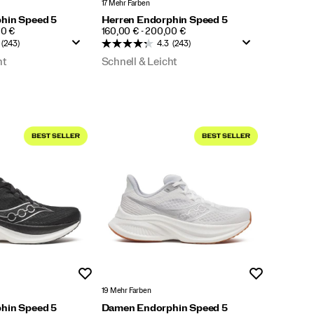
17 Mehr Farben
hin Speed 5
Herren Endorphin Speed 5
PRICE
00 €
160,00 € - 200,00 €
(243)
4.3
(243)
ht
Schnell & Leicht
Wunschliste
Wunschliste
19 Mehr Farben
hin Speed 5
Damen Endorphin Speed 5