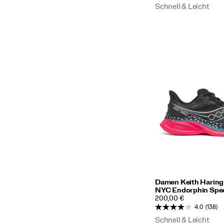
Schnell & Leicht
Damen Keith Haring
NYC Endorphin Spe
PRICE
200,00 €
4.0
(138)
Schnell & Leicht