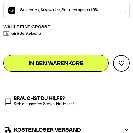
Variations
WÄHLE EINE GRÖSSE
Größentabelle
Add
false
Product
IN DEN WARENKORB
to
Actions
cart
options
BRAUCHST DU HILFE?
Sieh dir unseren Schuh-Finder an!
KOSTENLOSER VERSAND