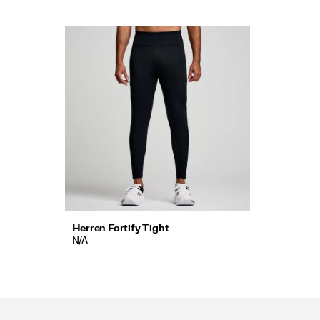
Herren Fortify Tight
N/A
Fußzeilen-
Links