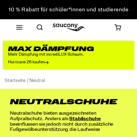
10 % Rabatt für schüler*innen und studierende
Sichere dir 10 % Rabatt auf deine erste Bestellung
Kostenloser Versand bei einem Bestellwert von über
75 €
Kostenfreie Retouren bei allen Bestellungen
MAX DÄMPFUNG
10 % Rabatt für schüler*innen und studierende
Mehr Dämpfung mit incrediLUX-Schaum.
Hurricane 26 kaufen
Startseite
Neutral
NEUTRALSCHUHE
Neutralschuhe bieten ausgezeichneten
Aufprallschutz. Anders als
Stabilschuhe
beeinflussen sie jedoch nicht durch zusätzliche
Fußgewölbeunterstützung die Laufweise