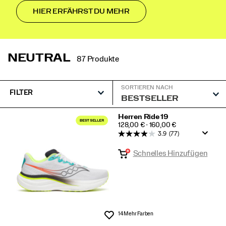
HIER ERFÄHRST DU MEHR
NEUTRAL
87 Produkte
SORTIEREN NACH
FILTER
Vorgestellt
Herren Ride 19
PRICE
128,00 € - 160,00 €
Neutral
3.9
(77)
Schnelles Hinzufügen
14 Mehr Farben
Wunschliste