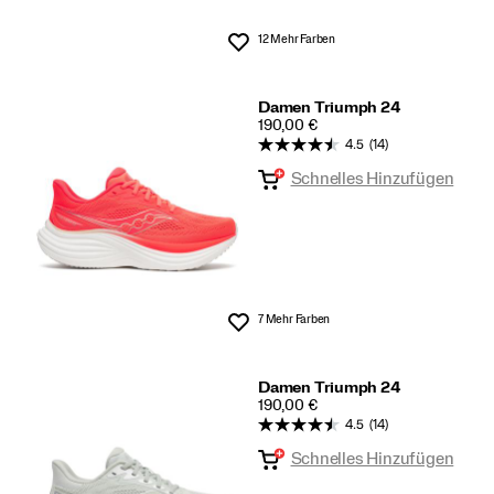
12 Mehr Farben
Wunschliste
Damen Triumph 24
PRICE
190,00 €
4.5
(14)
Schnelles Hinzufügen
7 Mehr Farben
Wunschliste
Damen Triumph 24
PRICE
190,00 €
4.5
(14)
Schnelles Hinzufügen