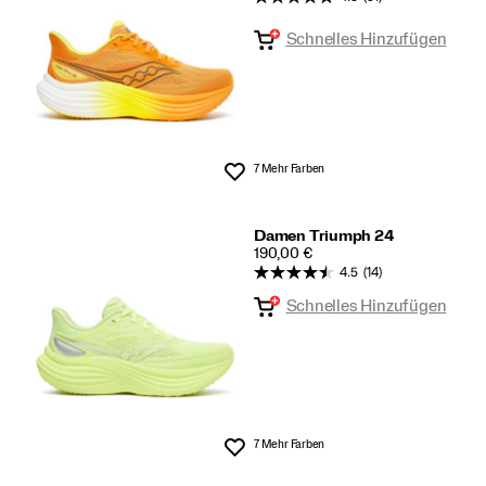
Schnelles Hinzufügen
7 Mehr Farben
Wunschliste
Damen Triumph 24
PRICE
190,00 €
4.5
(14)
Schnelles Hinzufügen
7 Mehr Farben
Wunschliste