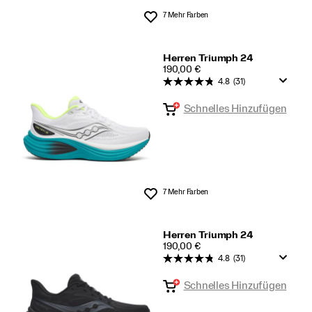
7 Mehr Farben
Wunschliste
Herren Triumph 24
PRICE
190,00 €
4.8
(31)
Schnelles Hinzufügen
7 Mehr Farben
Wunschliste
Herren Triumph 24
PRICE
190,00 €
4.8
(31)
Schnelles Hinzufügen