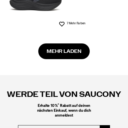
7 Mehr Farben
Wunschliste
MEHR LADEN
Fußzeilen-
Links
WERDE TEIL VON SAUCONY
*
Erhalte 10 %
Rabatt auf deinen
nächsten Einkauf, wenn du dich
anmeldest