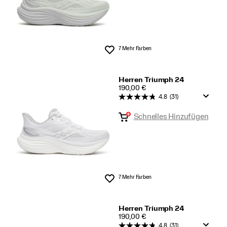
7 Mehr Farben
Wunschliste
Herren Triumph 24
PRICE
190,00 €
4.8
(31)
Schnelles Hinzufügen
7 Mehr Farben
Wunschliste
Herren Triumph 24
PRICE
190,00 €
4.8
(31)