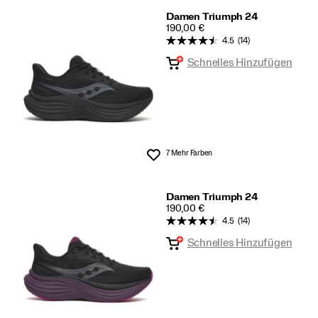
Damen Triumph 24
PRICE
190,00 €
4.5
(14)
Schnelles Hinzufügen
7 Mehr Farben
Wunschliste
Damen Triumph 24
PRICE
190,00 €
4.5
(14)
Schnelles Hinzufügen