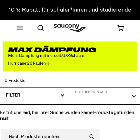
10 % Rabatt für schüler*innen und studierende
Sichere dir 10 % Rabatt auf deine erste Bestellung
Kostenloser Versand bei einem Bestellwert von über
75 €
Kostenfreie Retouren bei allen Bestellungen
MAX DÄMPFUNG
10 % Rabatt für schüler*innen und studierende
Mehr Dämpfung mit incrediLUX-Schaum.
Hurricane 26 kaufen
0 Produkte
SORTIEREN NACH
FILTER
Es tut uns leid, bei Ihrer Suche wurden keine Produkte gefunden:
null