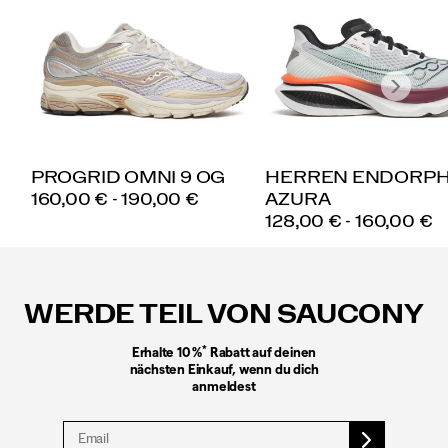
PROGRID OMNI 9 OG
HERREN ENDORPH
PRICE
160,00 € - 190,00 €
AZURA
PRICE
128,00 € - 160,00 €
Fußzeilen-
Links
WERDE TEIL VON SAUCONY
*
Erhalte 10 %
Rabatt auf deinen
nächsten Einkauf, wenn du dich
anmeldest