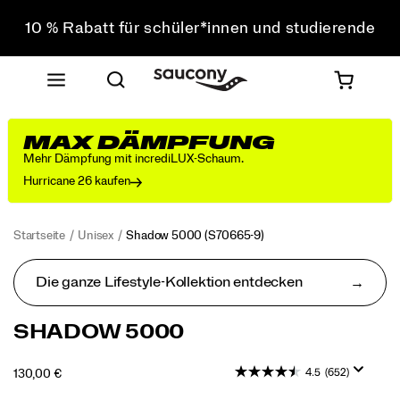
10 % Rabatt für schüler*innen und studierende
Sichere dir 10 % Rabatt auf deine erste Bestellung
Kostenloser Versand bei einem Bestellwert von über
75 €
Kostenfreie Retouren bei allen Bestellungen
MAX DÄMPFUNG
10 % Rabatt für schüler*innen und studierende
Mehr Dämpfung mit incrediLUX-Schaum.
Hurricane 26 kaufen
Startseite
Unisex
Shadow 5000
(S70665-9)
Die ganze Lifestyle-Kollektion entdecken
<p>Als
https://www.saucony.com/DE/de_DE/shadow-
SHADOW 5000
dieser
5000/50653U.html
Style
4.5
(652)
OUTOFSTOCK
130,00 €
in
EUR
130,00
13000
den