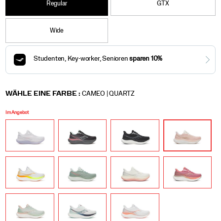
Regular
GTX
Wide
Variations
WÄHLE EINE FARBE
:
CAMEO | QUARTZ
Im Angebot