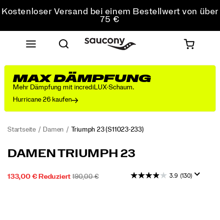
Kostenloser Versand bei einem Bestellwert von über
75 €
Kostenfreie Retouren bei allen Bestellungen
10 % Rabatt für schüler*innen und studierende
MAX DÄMPFUNG
Mehr Dämpfung mit incrediLUX-Schaum.
Hurricane 26 kaufen
Startseite
Damen
Triumph 23
(S11023-233)
Unser
https://www.saucony.com/DE/de_DE/triumph-
DAMEN TRIUMPH 23
Laufschuh
23/60313W.html
mit
3.9
(130)
REDUZIERTER
NEUPREIS:
OUTOFSTOCK
133,00 €
Reduziert
190,00 €
neutraler
2026-
2027-
EUR
133,00
13300
PREIS
Premium-
08-
08-
Images
Dämpfung
07T08:02:12.017Z
07T08:02:12.017Z
ist
mit