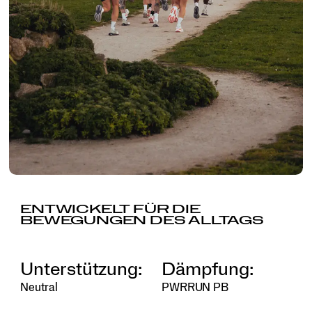
ENTWICKELT FÜR DIE
BEWEGUNGEN DES ALLTAGS
Unterstützung:
Dämpfung:
Mehr Dämpfung. Weniger Gewicht. Längerer
Neutral
PWRRUN PB
Lauf.