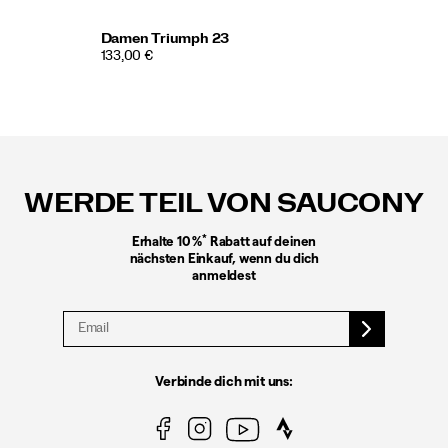
Damen Triumph 23
133,00 €
Fußzeilen-
Links
WERDE TEIL VON SAUCONY
*
Erhalte 10 %
Rabatt auf deinen
nächsten Einkauf, wenn du dich
anmeldest
Verbinde dich mit uns: