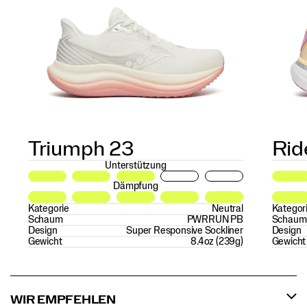
Triumph 23
Rid
Unterstützung
Dämpfung
Kategorie
Neutral
Kategor
Schaum
PWRRUN PB
Schaum
Design
Super Responsive Sockliner
Design
Gewicht
8.4oz (239g)
Gewicht
WIR EMPFEHLEN