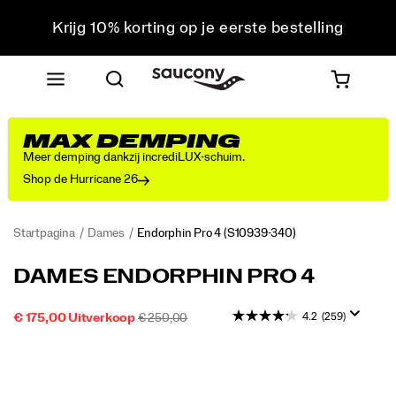
Krijg 10% korting op je eerste bestelling
Gratis verzending voor bestellingen van boven de 75
€
Gratis retourzending voor alle bestellingen
Krijg 10% korting op je eerste bestelling
MAX DEMPING
Meer demping dankzij incrediLUX-schuim.
Shop de Hurricane 26
Startpagina
Dames
Endorphin Pro 4
(S10939-340)
Uitzonderlijke
https://www.saucony.com/BE/nl_BE/endorphin-
DAMES ENDORPHIN PRO 4
prestaties
pro-
op
4/58851W.html
4.2
(259)
SALE-
OORSPRONKELIJKE
INSTOCK
€ 175,00
Uitverkoop
€ 250,00
de
2026-
2027-
EUR
175,00
17500
PRIJS
PRIJS:
wedstrijd
08-
08-
Images
07T05:33:36.187Z
07T05:33:36.187Z