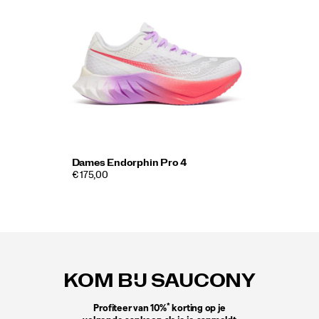
Dames Endorphin Pro 4
€ 175,00
Footer-
links
KOM BIJ SAUCONY
*
Profiteer van 10%
korting op je