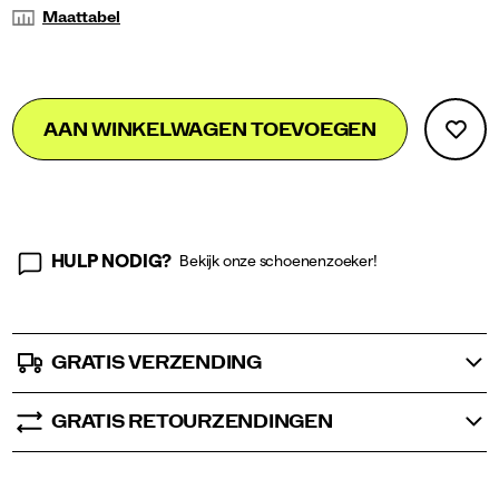
Maattabel
Add
false
Product
AAN WINKELWAGEN TOEVOEGEN
to
Actions
cart
options
HULP NODIG?
Bekijk onze schoenenzoeker!
GRATIS VERZENDING
GRATIS RETOURZENDINGEN