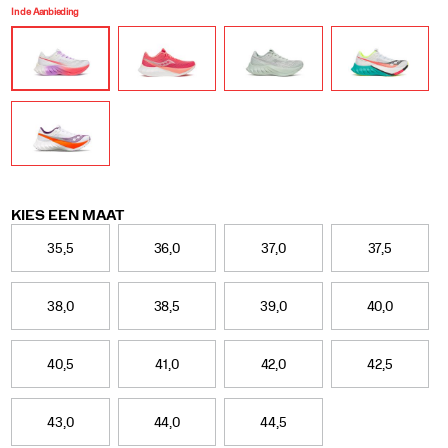
In de Aanbieding
Variations
KIES EEN MAAT
35,5
36,0
37,0
37,5
38,0
38,5
39,0
40,0
40,5
41,0
42,0
42,5
43,0
44,0
44,5