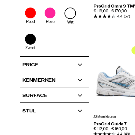
ProGrid Omni 9 TM
PRICE
€ 119,00 - € 170,00
4.4
(37)
Rood
Roze
Wit
Zwart
PRICE
KENMERKEN
SURFACE
STIJL
22 Meer kleuren
ProGrid Guide 7
PRICE
€ 112,00 - € 160,00
4.4
(49)