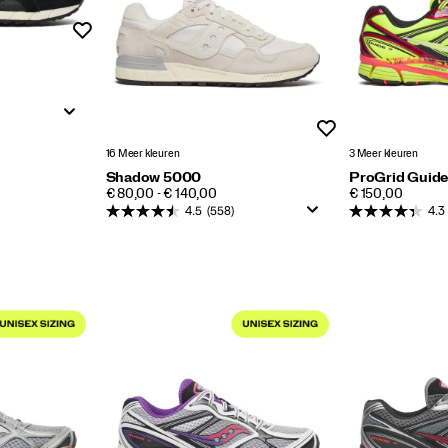
Wenslijst
Wenslijst
16 Meer kleuren
3 Meer kleuren
Shadow 5000
ProGrid Guide
PRICE
PRICE
€ 80,00 - € 140,00
€ 150,00
4.5
(558)
4.3