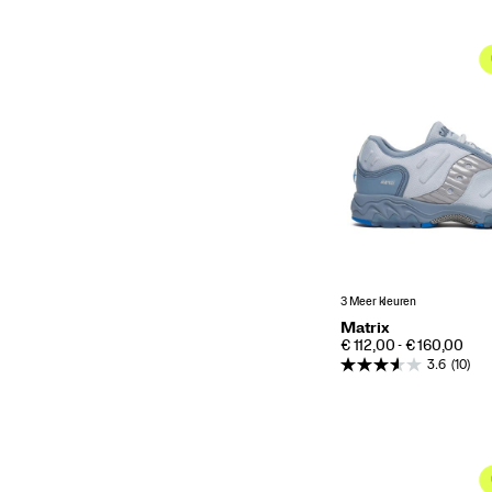
3 Meer kleuren
Matrix
PRICE
€ 112,00 - € 160,00
3.6
(10)