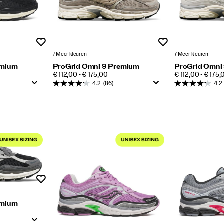
Wenslijst
Wenslijst
7 Meer kleuren
7 Meer kleuren
emium
ProGrid Omni 9 Premium
ProGrid Omni
PRICE
PRICE
€ 112,00 - € 175,00
€ 112,00 - € 175,
4.2
(86)
4.2
Wenslijst
emium