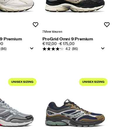
Wenslijst
Wenslijst
7 Meer kleuren
 9 Premium
ProGrid Omni 9 Premium
PRICE
00
€ 112,00 - € 175,00
(86)
4.2
(86)