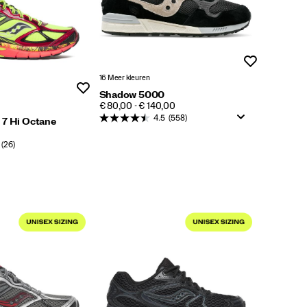
Wenslijst
16 Meer kleuren
Wenslijst
Shadow 5000
PRICE
€ 80,00 - € 140,00
4.5
(558)
 7 Hi Octane
(26)