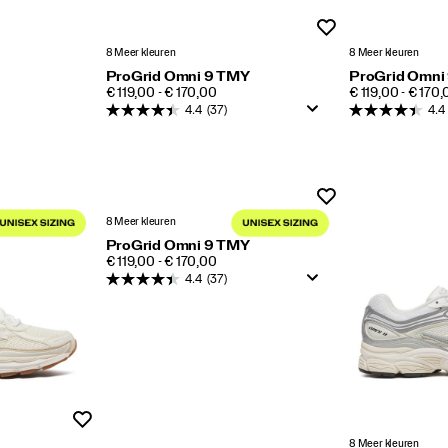
Wenslijst
8 Meer kleuren
8 Meer kleuren
ProGrid Omni 9 TMY
ProGrid Omni
PRICE
PRICE
€ 119,00 - € 170,00
€ 119,00 - € 170
4.4
(37)
4.4
Wenslijst
8 Meer kleuren
ProGrid Omni 9 TMY
PRICE
€ 119,00 - € 170,00
4.4
(37)
Wenslijst
8 Meer kleuren