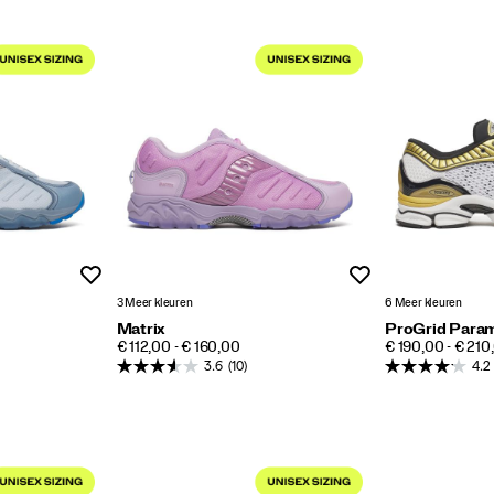
Wenslijst
Wenslijst
3 Meer kleuren
6 Meer kleuren
Matrix
ProGrid Para
PRICE
PRICE
€ 112,00 - € 160,00
€ 190,00 - € 210
3.6
(10)
4.2