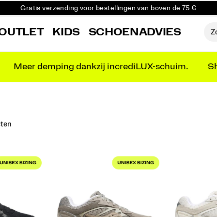
Gratis verzending voor bestellingen van boven de 75 €
Gratis retourzending voor alle bestellingen
OUTLET
KIDS
SCHOENADVIES
Krijg 10% korting op je eerste bestelling
Meer demping dankzij incrediLUX-schuim.
Sh
cten