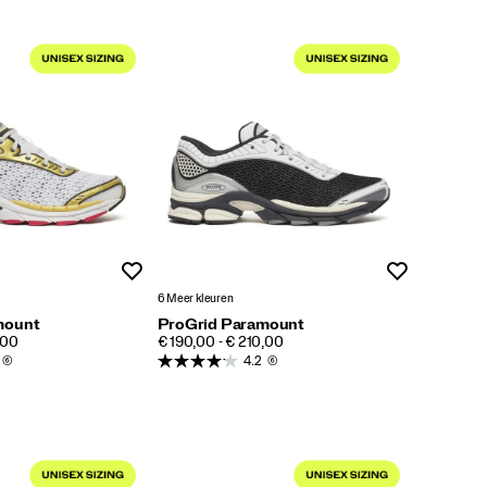
Wenslijst
Wenslijst
6 Meer kleuren
mount
ProGrid Paramount
PRICE
,00
€ 190,00 - € 210,00
(6)
4.2
(6)