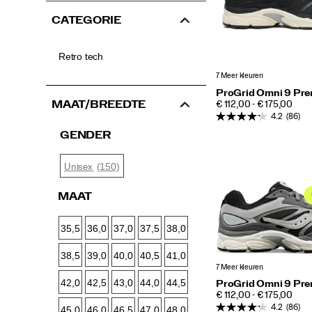
CATEGORIE
Retro tech
7 Meer kleuren
ProGrid Omni 9 Pr
PRICE
MAAT/BREEDTE
€ 112,00 - € 175,00
4.2
(86)
GENDER
(150)
Unisex
MAAT
35,5
36,0
37,0
37,5
38,0
38,5
39,0
40,0
40,5
41,0
7 Meer kleuren
42,0
42,5
43,0
44,0
44,5
ProGrid Omni 9 Pr
PRICE
€ 112,00 - € 175,00
4.2
(86)
45,0
46,0
46,5
47,0
48,0