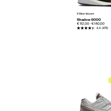
9 Meer kleuren
Shadow 6000
PRICE
€ 112,00 - € 140,00
4.4
(478)