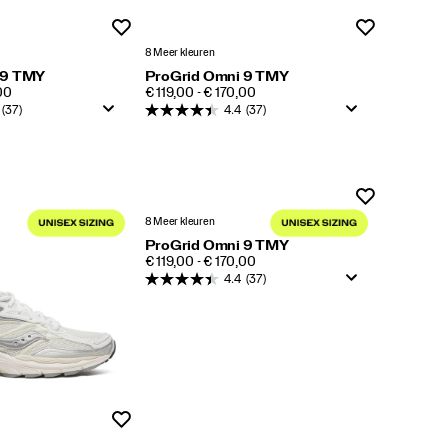
Wenslijst
Wenslijst
8 Meer kleuren
 9 TMY
ProGrid Omni 9 TMY
PRICE
,00
€ 119,00 - € 170,00
(37)
4.4
(37)
Wenslijst
8 Meer kleuren
ProGrid Omni 9 TMY
PRICE
€ 119,00 - € 170,00
4.4
(37)
Wenslijst