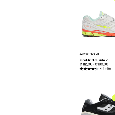
22 Meer kleuren
ProGrid Guide 7
PRICE
€ 112,00 - € 160,00
4.4
(49)