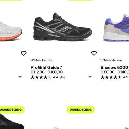
Wenslijst
Wenslijst
22 Meer kleuren
16 Meer kleuren
ProGrid Guide 7
Shadow 5000
PRICE
PRICE
€ 112,00 - € 160,00
€ 80,00 - € 140,
4.4
(49)
4.5