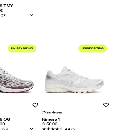
 9 TMY
,00
(37)
Wenslijst
Wenslijst
7 Meer kleuren
 9 OG
Kinvara 1
PRICE
,00
€ 150,00
(168)
4.4
(12)