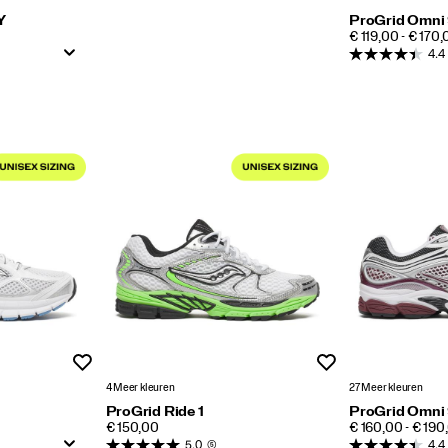
Y
ProGrid Omni
PRICE
€ 119,00 - € 170
4.4
Wenslijst
Wenslijst
4 Meer kleuren
27 Meer kleuren
ProGrid Ride 1
ProGrid Omni
PRICE
PRICE
€ 150,00
€ 160,00 - € 190
5.0
(5)
4.4