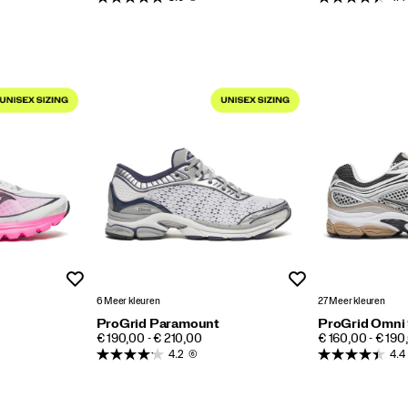
Wenslijst
Wenslijst
6 Meer kleuren
27 Meer kleuren
ProGrid Paramount
ProGrid Omni
PRICE
PRICE
€ 190,00 - € 210,00
€ 160,00 - € 190
4.2
(6)
4.4