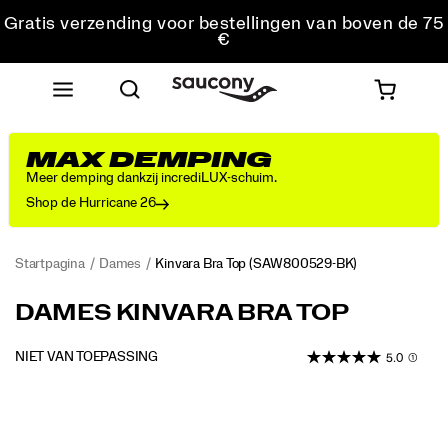
Gratis verzending voor bestellingen van boven de 75
€
Gratis retourzending voor alle bestellingen
Krijg 10% korting op je eerste bestelling
MAX DEMPING
Meer demping dankzij incrediLUX-schuim.
Shop de Hurricane 26
Startpagina
Dames
Kinvara Bra Top
(SAW800529-BK)
DAMES KINVARA BRA TOP
OUTOFSTOCK
NIET VAN TOEPASSING
5.0
(1)
EUR
0