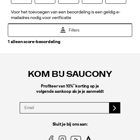
Footer-
links
KOM BIJ SAUCONY
*
Profiteer van 10%
korting op je
volgende aankoop als je je aanmeldt
Sluit je bij ons aan: