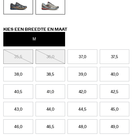
disrupt/60856U.html
Variations
KIES EEN BREEDTE EN MAAT
M
35,5
36,0
37,0
37,5
38,0
38,5
39,0
40,0
40,5
41,0
42,0
42,5
43,0
44,0
44,5
45,0
46,0
46,5
48,0
49,0