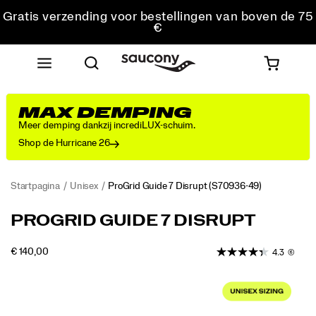
Gratis verzending voor bestellingen van boven de 75
€
Gratis retourzending voor alle bestellingen
Krijg 10% korting op je eerste bestelling
MAX DEMPING
Meer demping dankzij incrediLUX-schuim.
Shop de Hurricane 26
Startpagina
Unisex
ProGrid Guide 7 Disrupt
(S70936-49)
De
https://www.saucony.com/BE/nl_BE/progrid-
PROGRID GUIDE 7 DISRUPT
Progrid
guide-
Guide
7-
OUTOFSTOCK
€ 140,00
4.3
(6)
7
disrupt/60856U.html
EUR
140,00
14000
combineert
Images
stabiliteit
met
flexibiliteit