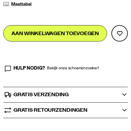
Maattabel
Add
false
Product
AAN WINKELWAGEN TOEVOEGEN
to
Actions
cart
options
HULP NODIG?
Bekijk onze schoenenzoeker!
GRATIS VERZENDING
GRATIS RETOURZENDINGEN