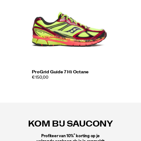
ProGrid Guide 7 Hi Octane
€ 150,00
Footer-
links
KOM BIJ SAUCONY
*
Profiteer van 10%
korting op je