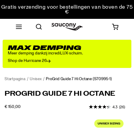
Gratis verzending voor bestellingen van boven de 75
€
Gratis retourzending voor alle bestellingen
Krijg 10% korting op je eerste bestelling
MAX DEMPING
Meer demping dankzij incrediLUX-schuim.
Shop de Hurricane 26
Startpagina
Unisex
ProGrid Guide 7 Hi Octane
(S70995-1)
<p>In
https://www.saucony.com/BE/nl_BE/progrid-
PROGRID GUIDE 7 HI OCTANE
the
guide-
early
7-
OUTOFSTOCK
€ 150,00
4.3
(26)
2000s,
hi-
EUR
150,00
15000
Saucony
octane/60902U.html
Images
set
a
new