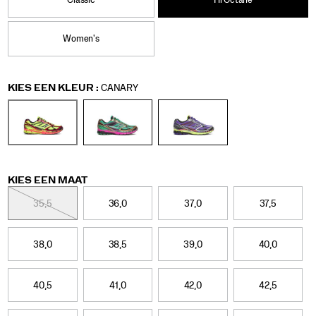
comfort.
Classic
Hi Octane
hi-
</p>
octane/60902U.html
<p>The
Women's
Hi
Octane
edition
captures
Variations
KIES EEN KLEUR
:
CANARY
the
surge
of
extreme-
sports
aesthetics
in
Variations
KIES EEN MAAT
fashion
and
35,5
36,0
37,0
37,5
culture.
Drawing
inspiration
38,0
38,5
39,0
40,0
from
boxing,
wrestling,
40,5
41,0
42,0
42,5
and
motocross,