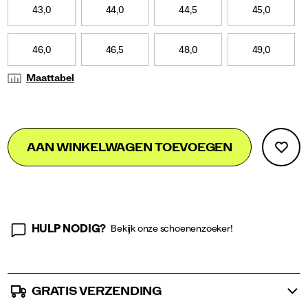
it
43,0
44,0
44,5
45,0
channels
the
raw
46,0
46,5
48,0
49,0
energy
and
Maattabel
unapologetic
attitude
of
those
Add
false
Product
who
AAN WINKELWAGEN TOEVOEGEN
to
run
Actions
cart
fast,
live
options
fast,
and
dress
loud.
HULP NODIG?
Bekijk onze schoenenzoeker!
</p>
GRATIS VERZENDING