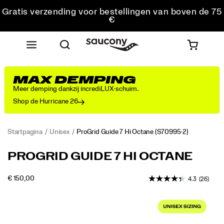
Gratis verzending voor bestellingen van boven de 75
€
Gratis retourzending voor alle bestellingen
Krijg 10% korting op je eerste bestelling
MAX DEMPING
Meer demping dankzij incrediLUX-schuim.
Shop de Hurricane 26
Startpagina
Unisex
ProGrid Guide 7 Hi Octane
(S70995-2)
<p>In
https://www.saucony.com/BE/nl_BE/progrid-
PROGRID GUIDE 7 HI OCTANE
the
guide-
early
7-
OUTOFSTOCK
€ 150,00
4.3
(26)
2000s,
hi-
EUR
150,00
15000
Saucony
octane/60902U.html
Images
set
a
new