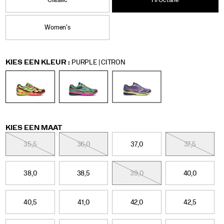
comfort.
Classic
Hi Octane
hi-
</p>
octane/60902U.html
<p>The
Women's
Hi
Octane
edition
captures
Variations
KIES EEN KLEUR
:
PURPLE | CITRON
the
surge
of
extreme-
sports
aesthetics
in
Variations
KIES EEN MAAT
fashion
and
35,5
36,0
37,0
37,5
culture.
Drawing
inspiration
38,0
38,5
39,0
40,0
from
boxing,
wrestling,
40,5
41,0
42,0
42,5
and
motocross,