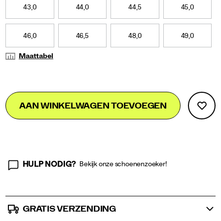
it
43,0
44,0
44,5
45,0
channels
the
raw
46,0
46,5
48,0
49,0
energy
and
Maattabel
unapologetic
attitude
of
those
Add
false
Product
who
AAN WINKELWAGEN TOEVOEGEN
to
run
Actions
cart
fast,
live
options
fast,
and
dress
loud.
HULP NODIG?
Bekijk onze schoenenzoeker!
</p>
GRATIS VERZENDING