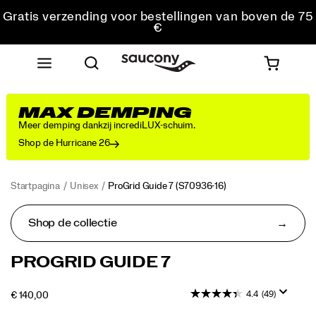
Gratis verzending voor bestellingen van boven de 75
€
Gratis retourzending voor alle bestellingen
Krijg 10% korting op je eerste bestelling
MAX DEMPING
Meer demping dankzij incrediLUX-schuim.
Shop de Hurricane 26
Startpagina
Unisex
ProGrid Guide 7
(S70936-16)
Shop de collectie
De
https://www.saucony.com/BE/nl_BE/progrid-
PROGRID GUIDE 7
Progrid
guide-
Guide
7/60339U.html
4.4
(49)
OUTOFSTOCK
€ 140,00
7
EUR
140,00
14000
combineert