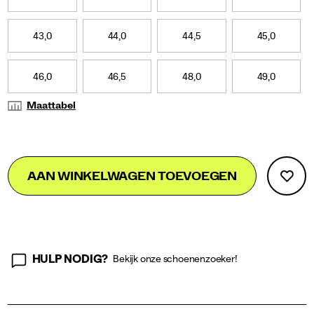
43,0
44,0
44,5
45,0
46,0
46,5
48,0
49,0
Maattabel
Add
false
Product
AAN WINKELWAGEN TOEVOEGEN
to
Actions
cart
options
HULP NODIG?
Bekijk onze schoenenzoeker!