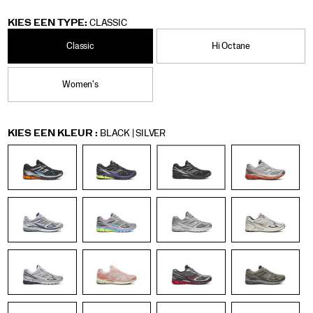
langere
https://www.saucony.com/BE/nl_BE/progrid-
Saucony
60339U
Shoes
Unisex
Originals
Originals
false
195021221876
Details
comfortabelere
guide-
/
KIES EEN TYPE:
CLASSIC
dag.
7/60339U.html
Unisex
Classic
Hi Octane
Women's
Variations
KIES EEN KLEUR
:
BLACK | SILVER