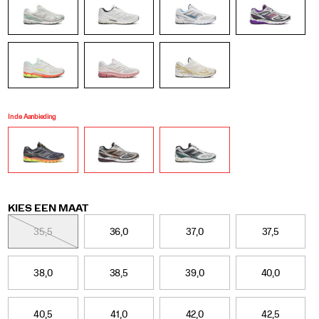
In de Aanbieding
Variations
KIES EEN MAAT
35,5
36,0
37,0
37,5
38,0
38,5
39,0
40,0
40,5
41,0
42,0
42,5