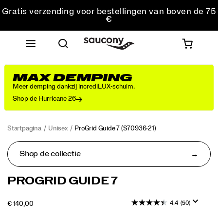
Gratis verzending voor bestellingen van boven de 75
€
Gratis retourzending voor alle bestellingen
Krijg 10% korting op je eerste bestelling
MAX DEMPING
Meer demping dankzij incrediLUX-schuim.
Shop de Hurricane 26
Startpagina
Unisex
ProGrid Guide 7
(S70936-21)
Shop de collectie
De
https://www.saucony.com/BE/nl_BE/progrid-
PROGRID GUIDE 7
Progrid
guide-
Guide
7/60339U.html
4.4
(50)
OUTOFSTOCK
€ 140,00
7
EUR
140,00
14000
combineert