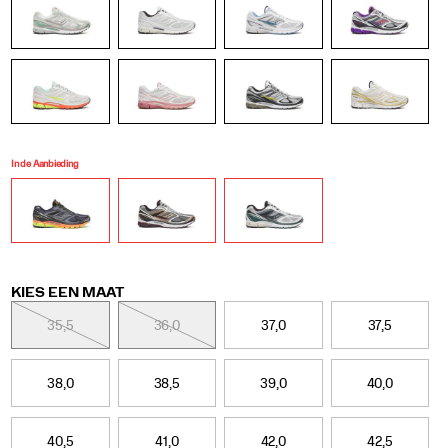
In de Aanbieding
Variations
KIES EEN MAAT
35,5
36,0
37,0
37,5
38,0
38,5
39,0
40,0
40,5
41,0
42,0
42,5