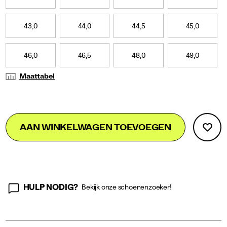
43,0
44,0
44,5
45,0
46,0
46,5
48,0
49,0
Maattabel
Add
false
Product
AAN WINKELWAGEN TOEVOEGEN
to
Actions
cart
options
HULP NODIG?
Bekijk onze schoenenzoeker!