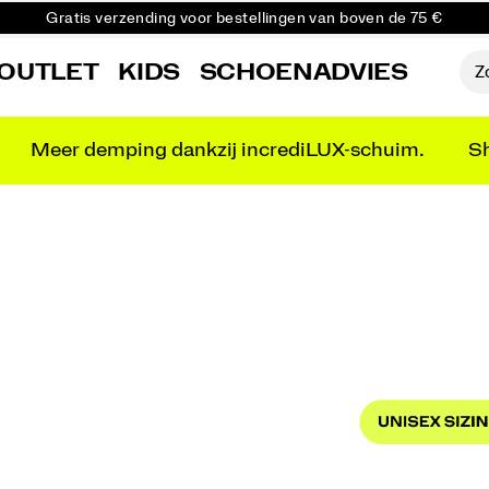
Gratis verzending voor bestellingen van boven de 75 €
Gratis retourzending voor alle bestellingen
OUTLET
KIDS
SCHOENADVIES
Krijg 10% korting op je eerste bestelling
Meer demping dankzij incrediLUX-schuim.
Sh