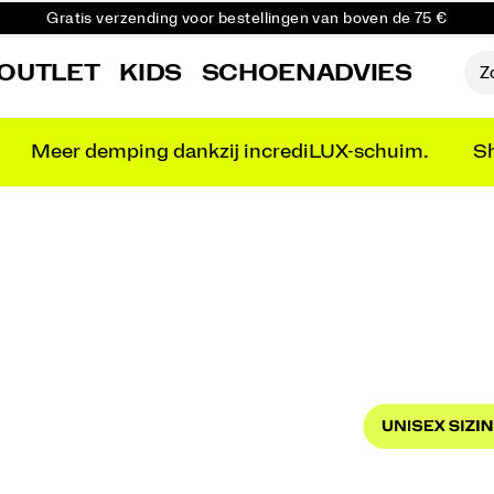
Gratis retourzending voor alle bestellingen
Krijg 10% korting op je eerste bestelling
OUTLET
KIDS
SCHOENADVIES
Meer demping dankzij incrediLUX-schuim.
Sh