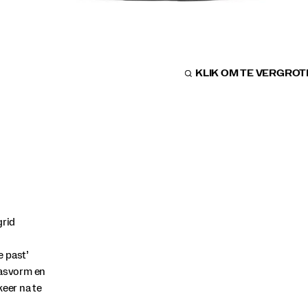
KLIK OM TE VERGRO
grid
e past’
pasvorm en
keer na te