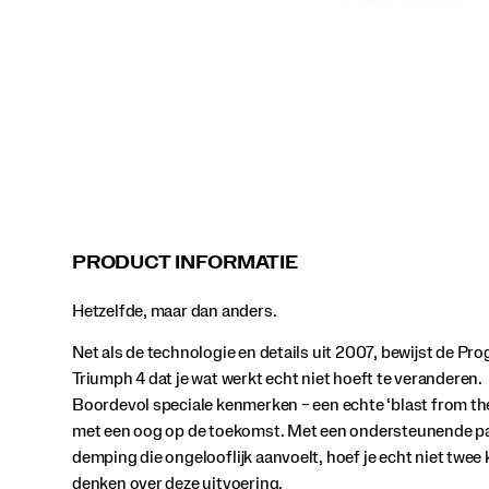
kenmerken
–
een
echte
‘blast
from
the
past’
met
een
oog
op
de
PRODUCT INFORMATIE
toekomst.
Met
Hetzelfde, maar dan anders.
een
ondersteunende
Net als de technologie en details uit 2007, bewijst de Pro
pasvorm
en
Triumph 4 dat je wat werkt echt niet hoeft te veranderen.
demping
Boordevol speciale kenmerken – een echte ‘blast from th
die
met een oog op de toekomst. Met een ondersteunende 
ongelooflijk
demping die ongelooflijk aanvoelt, hoef je echt niet twee 
aanvoelt,
hoef
denken over deze uitvoering.