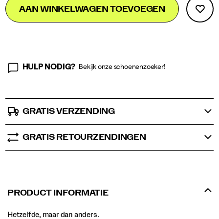
Product
AAN WINKELWAGEN TOEVOEGEN
to
Actions
cart
options
HULP NODIG?
Bekijk onze schoenenzoeker!
GRATIS VERZENDING
GRATIS RETOURZENDINGEN
PRODUCT INFORMATIE
Hetzelfde, maar dan anders.