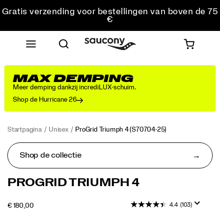
Gratis verzending voor bestellingen van boven de 75
€
Gratis retourzending voor alle bestellingen
Krijg 10% korting op je eerste bestelling
MAX DEMPING
Meer demping dankzij incrediLUX-schuim.
Shop de Hurricane 26
Startpagina
Unisex
ProGrid Triumph 4
(S70704-25)
Shop de collectie
Hetzelfde,
https://www.saucony.com/BE/nl_BE/progrid-
PROGRID TRIUMPH 4
maar
triumph-
dan
4/53038U.html
4.4
(103)
OUTOFSTOCK
€ 180,00
anders.
EUR
180,00
18000
<p>