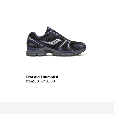
ProGrid Triumph 4
€ 152,00 - € 180,00
Footer-
links