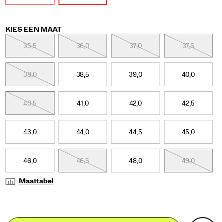
hoef
je
echt
Variations
KIES EEN MAAT
niet
twee
35,5
36,0
37,0
37,5
keer
na
te
38,0
38,5
39,0
40,0
denken
over
deze
40,5
41,0
42,0
42,5
uitvoering.
43,0
44,0
44,5
45,0
46,0
46,5
48,0
49,0
Maattabel
Add
false