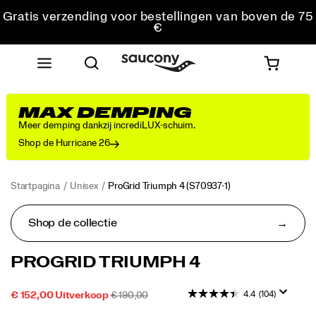
€
Gratis retourzending voor alle bestellingen
Krijg 10% korting op je eerste bestelling
MAX DEMPING
Meer demping dankzij incrediLUX-schuim.
Shop de Hurricane 26
Startpagina
Unisex
ProGrid Triumph 4
(S70937-1)
Shop de collectie
Hetzelfde,
https://www.saucony.com/BE/nl_BE/progrid-
PROGRID TRIUMPH 4
maar
triumph-
dan
4/53038U.html
4.4
(104)
SALE-
OORSPRONKELIJKE
OUTOFSTOCK
€ 152,00
Uitverkoop
€ 190,00
anders.
2026-
2027-
EUR
152,00
15200
PRIJS
PRIJS:
<p>