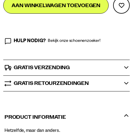
Product
AAN WINKELWAGEN TOEVOEGEN
to
Actions
cart
options
HULP NODIG?
Bekijk onze schoenenzoeker!
GRATIS VERZENDING
GRATIS RETOURZENDINGEN
PRODUCT INFORMATIE
Hetzelfde, maar dan anders.