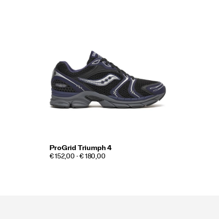
ProGrid Triumph 4
€ 152,00 - € 180,00
Footer-
links