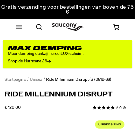
Gratis verzending voor bestellingen van boven de 75
€
Gratis retourzending voor alle bestellingen
Krijg 10% korting op je eerste bestelling
MAX DEMPING
Meer demping dankzij incrediLUX-schuim.
Shop de Hurricane 26
Startpagina
Unisex
Ride Millennium Disrupt
(S70812-66)
<p>Maak
https://www.saucony.com/BE/nl_BE/ride-
RIDE MILLENNIUM DISRUPT
kennis
millennium-
met
disrupt/60857U.html
OUTOFSTOCK
€ 120,00
5.0
(3)
de
EUR
120,00
12000
nieuwe
Images
sneaker
voor
elke