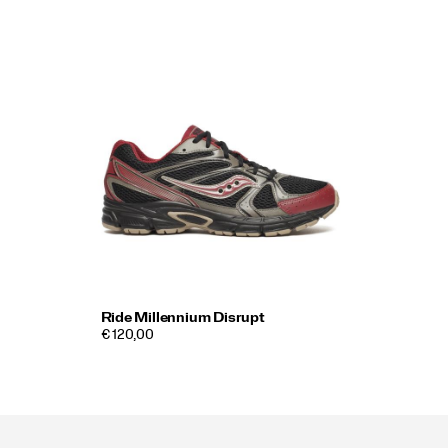
Ride Millennium Disrupt
€ 120,00
Footer-
links