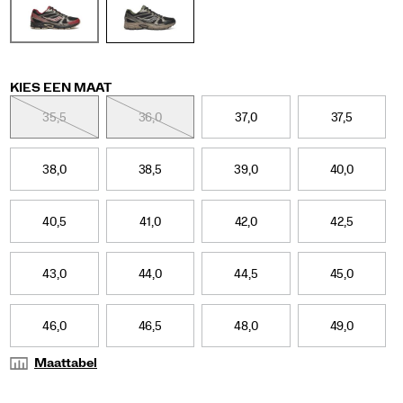
en
blijft
ondertussen
trouw
aan
de
Variations
KIES EEN MAAT
trends
35,5
36,0
37,0
37,5
van
Y2K.
Demping
met
38,0
38,5
39,0
40,0
Grid-
technologie,
mesh
40,5
41,0
42,0
42,5
en
metallic
details?
43,0
44,0
44,5
45,0
Dat
zit
altijd
46,0
46,5
48,0
49,0
goed.
<p>
Maattabel