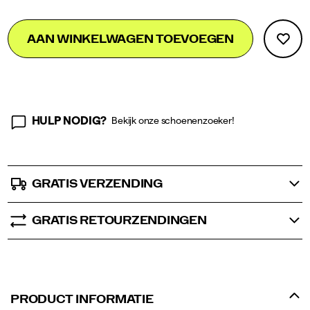
Add
false
Product
AAN WINKELWAGEN TOEVOEGEN
to
Actions
cart
options
HULP NODIG?
Bekijk onze schoenenzoeker!
GRATIS VERZENDING
GRATIS RETOURZENDINGEN
PRODUCT INFORMATIE