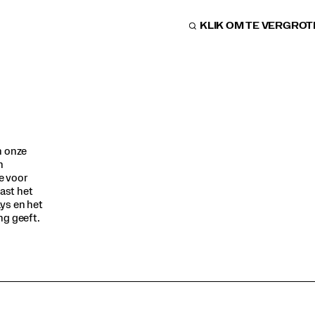
KLIK OM TE VERGRO
n onze
n
e voor
aast het
ys en het
ng geeft.