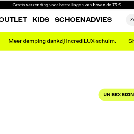
Gratis verzending voor bestellingen van boven de 75 €
Gratis retourzending voor alle bestellingen
OUTLET
KIDS
SCHOENADVIES
Krijg 10% korting op je eerste bestelling
Meer demping dankzij incrediLUX-schuim.
Sh