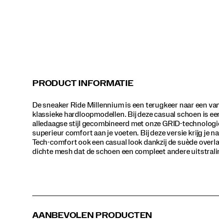
deze
versie
krijg
je
naast
het
Tech-
comfort
ook
PRODUCT INFORMATIE
een
casual
De sneaker Ride Millennium is een terugkeer naar een va
look
klassieke hardloopmodellen. Bij deze casual schoen is ee
dankzij
alledaagse stijl gecombineerd met onze GRID-technologi
de
superieur comfort aan je voeten. Bij deze versie krijg je n
suède
Tech-comfort ook een casual look dankzij de suède overla
overlays
dichte mesh dat de schoen een compleet andere uitstrali
en
het
dichte
mesh
dat
de
schoen
AANBEVOLEN PRODUCTEN
een