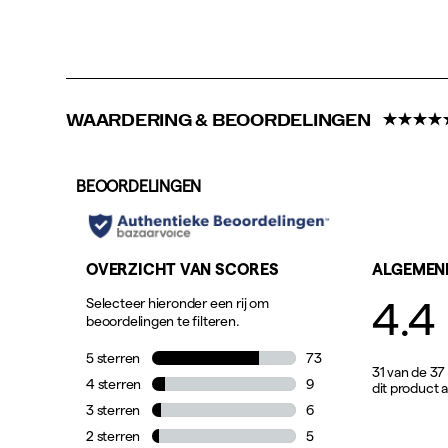
compleet
andere
uitstraling
geeft.
WAARDERING & BEOORDELINGEN