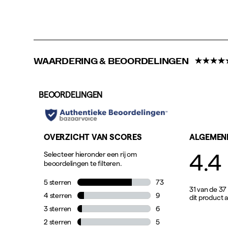
compleet
andere
uitstraling
geeft.
WAARDERING & BEOORDELINGEN