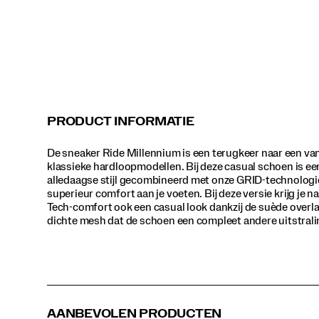
deze
versie
krijg
je
naast
het
Tech-
comfort
ook
PRODUCT INFORMATIE
een
casual
De sneaker Ride Millennium is een terugkeer naar een va
look
klassieke hardloopmodellen. Bij deze casual schoen is ee
dankzij
alledaagse stijl gecombineerd met onze GRID-technologi
de
superieur comfort aan je voeten. Bij deze versie krijg je n
suède
Tech-comfort ook een casual look dankzij de suède overla
overlays
dichte mesh dat de schoen een compleet andere uitstrali
en
het
dichte
mesh
dat
de
schoen
AANBEVOLEN PRODUCTEN
een