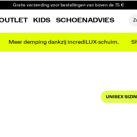
Gratis verzending voor bestellingen van boven de 75 €
Gratis retourzending voor alle bestellingen
OUTLET
KIDS
SCHOENADVIES
Krijg 10% korting op je eerste bestelling
Meer demping dankzij incrediLUX-schuim.
Sh