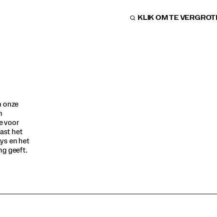
KLIK OM TE VERGRO
n onze
n
e voor
aast het
ys en het
ng geeft.