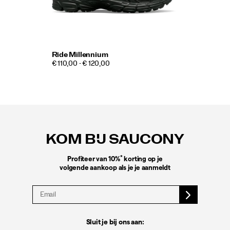
Ride Millennium
€ 110,00 - € 120,00
Footer-
links
KOM BIJ SAUCONY
*
Profiteer van 10%
korting op je
volgende aankoop als je je aanmeldt
Sluit je bij ons aan: