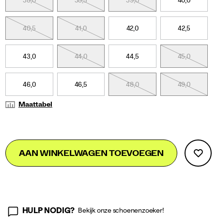
38,0
38,5
39,0
40,0
schoen
een
compleet
40,5
41,0
42,0
42,5
andere
uitstraling
geeft.
43,0
44,0
44,5
45,0
46,0
46,5
48,0
49,0
Maattabel
Add
false
Product
AAN WINKELWAGEN TOEVOEGEN
to
Actions
cart
options
HULP NODIG?
Bekijk onze schoenenzoeker!