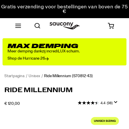
Gratis verzending voor bestellingen van boven de 75
€
Gratis retourzending voor alle bestellingen
Krijg 10% korting op je eerste bestelling
MAX DEMPING
Meer demping dankzij incrediLUX-schuim.
Shop de Hurricane 26
Startpagina
Unisex
Ride Millennium
(S70812-43)
De
https://www.saucony.com/BE/nl_BE/ride-
RIDE MILLENNIUM
sneaker
millennium/58899U.html
Ride
4.4
(98)
OUTOFSTOCK
€ 120,00
Millennium
EUR
120,00
12000
is
Images
een
terugkeer
naar