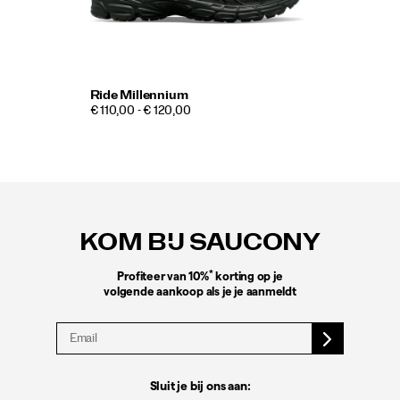
Ride Millennium
€ 110,00 - € 120,00
Footer-
links
KOM BIJ SAUCONY
*
Profiteer van 10%
korting op je
volgende aankoop als je je aanmeldt
Sluit je bij ons aan: