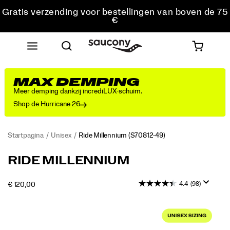
Gratis verzending voor bestellingen van boven de 75
€
Gratis retourzending voor alle bestellingen
Krijg 10% korting op je eerste bestelling
MAX DEMPING
Meer demping dankzij incrediLUX-schuim.
Shop de Hurricane 26
Startpagina
Unisex
Ride Millennium
(S70812-49)
De
https://www.saucony.com/BE/nl_BE/ride-
RIDE MILLENNIUM
sneaker
millennium/58899U.html
Ride
4.4
(98)
OUTOFSTOCK
€ 120,00
Millennium
EUR
120,00
12000
is
Images
een
terugkeer
naar