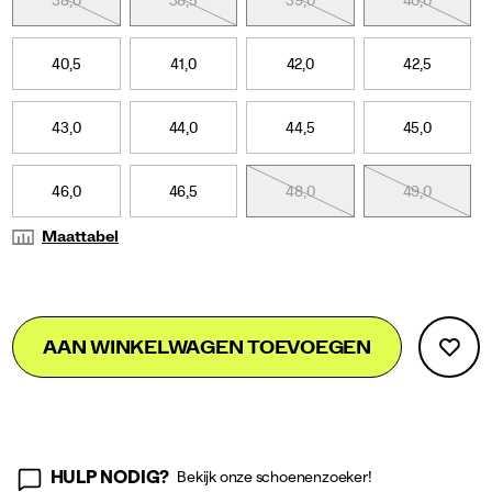
38,0
38,5
39,0
40,0
schoen
een
compleet
40,5
41,0
42,0
42,5
andere
uitstraling
geeft.
43,0
44,0
44,5
45,0
46,0
46,5
48,0
49,0
Maattabel
Add
false
Product
AAN WINKELWAGEN TOEVOEGEN
to
Actions
cart
options
HULP NODIG?
Bekijk onze schoenenzoeker!