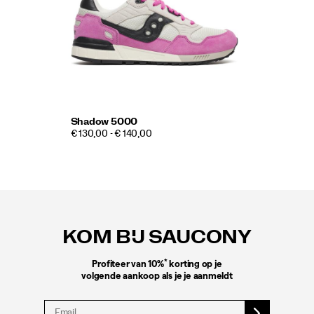
Shadow 5000
€ 130,00 - € 140,00
Footer-
links
KOM BIJ SAUCONY
*
Profiteer van 10%
korting op je
volgende aankoop als je je aanmeldt