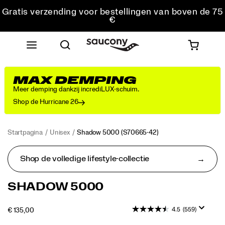
Gratis verzending voor bestellingen van boven de 75
€
Gratis retourzending voor alle bestellingen
Krijg 10% korting op je eerste bestelling
MAX DEMPING
Meer demping dankzij incrediLUX-schuim.
Shop de Hurricane 26
Startpagina
Unisex
Shadow 5000
(S70665-42)
Shop de volledige lifestyle-collectie
<p>Bij
https://www.saucony.com/BE/nl_BE/shadow-
SHADOW 5000
het
5000/50653U.html
debuut
4.5
(559)
OUTOFSTOCK
€ 135,00
van
EUR
135,00
13500
deze