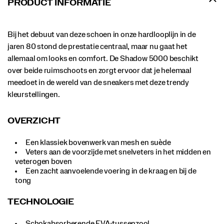
PRODUCT INFORMATIE
Bij het debuut van deze schoen in onze hardlooplijn in de
jaren 80 stond de prestatie centraal, maar nu gaat het
allemaal om looks en comfort. De Shadow 5000 beschikt
over beide ruimschoots en zorgt ervoor dat je helemaal
meedoet in de wereld van de sneakers met deze trendy
kleurstellingen.
OVERZICHT
Een klassiek bovenwerk van mesh en suède
Veters aan de voorzijde met snelveters in het midden en
veterogen boven
Een zacht aanvoelende voering in de kraag en bij de
tong
TECHNOLOGIE
Schokabsorberende EVA-tussenzool