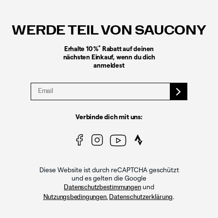
Fußzeilen-
Links
WERDE TEIL VON SAUCONY
*
Erhalte 10 %
Rabatt auf deinen
nächsten Einkauf, wenn du dich
anmeldest
Verbinde dich mit uns:
Diese Website ist durch reCAPTCHA geschützt
und es gelten die Google
und
Datenschutzbestimmungen
.
Nutzungsbedingungen.
Datenschutzerklärung