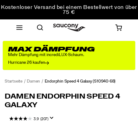
Kostenloser Versand bei einem Bestellwert von über
75 €
Kostenfreie Retouren bei allen Bestellungen
10 % Rabatt für schüler*innen und studierende
MAX DÄMPFUNG
Mehr Dämpfung mit incrediLUX-Schaum.
Hurricane 26 kaufen
Startseite
Damen
Endorphin Speed 4 Galaxy
(S10940-68)
Endorphin
https://www.saucony.com/DE/de_DE/endorphin-
DAMEN ENDORPHIN SPEED 4
Speed
speed-
GALAXY
4
4-
Galaxy
galaxy/60016W.html
3.9
(207)
Images