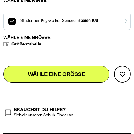
speed-
/
Variations
WÄHLE EINE FARBE
:
4-
Damen
galaxy/60016W.html
Variations
WÄHLE EINE GRÖSSE
Größentabelle
Add
false
Product
WÄHLE EINE GRÖSSE
to
Actions
cart
options
BRAUCHST DU HILFE?
Sieh dir unseren Schuh-Finder an!