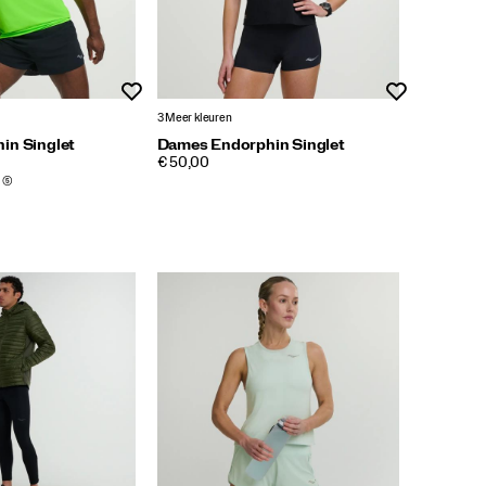
Wenslijst
Wenslijst
3 Meer kleuren
in Singlet
Dames Endorphin Singlet
PRICE
€ 50,00
(5)