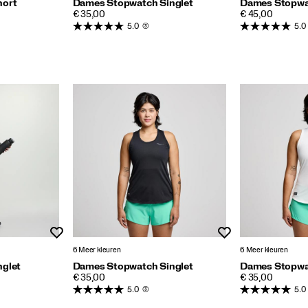
hort
Dames Stopwatch Singlet
Dames Stopwa
PRICE
PRICE
€ 35,00
€ 45,00
5.0
(3)
5.0
Wenslijst
Wenslijst
6 Meer kleuren
6 Meer kleuren
nglet
Dames Stopwatch Singlet
Dames Stopwa
PRICE
PRICE
€ 35,00
€ 35,00
5.0
(3)
5.0