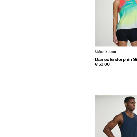
3 Meer kleuren
Dames Endorphin Si
PRICE
€ 50,00