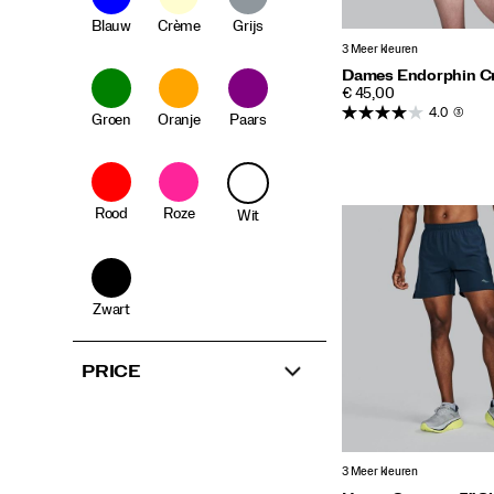
Blauw
Crème
Grijs
3 Meer kleuren
Dames Endorphin C
PRICE
€ 45,00
4.0
(3)
Groen
Oranje
Paars
Rood
Roze
Wit
Zwart
PRICE
3 Meer kleuren