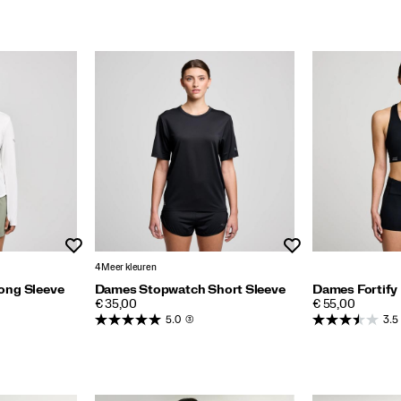
Wenslijst
Wenslijst
4 Meer kleuren
ong Sleeve
Dames Stopwatch Short Sleeve
Dames Fortify
PRICE
PRICE
€ 35,00
€ 55,00
5.0
(3)
3.5