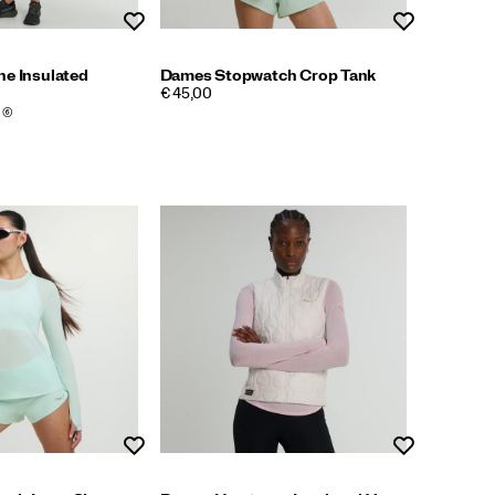
Wenslijst
Wenslijst
ne Insulated
Dames Stopwatch Crop Tank
PRICE
€ 45,00
(6)
Wenslijst
Wenslijst