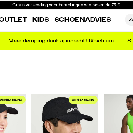
Gratis verzending voor bestellingen van boven de 75 €
Gratis retourzending voor alle bestellingen
OUTLET
KIDS
SCHOENADVIES
Krijg 10% korting op je eerste bestelling
Meer demping dankzij incrediLUX-schuim.
Sh