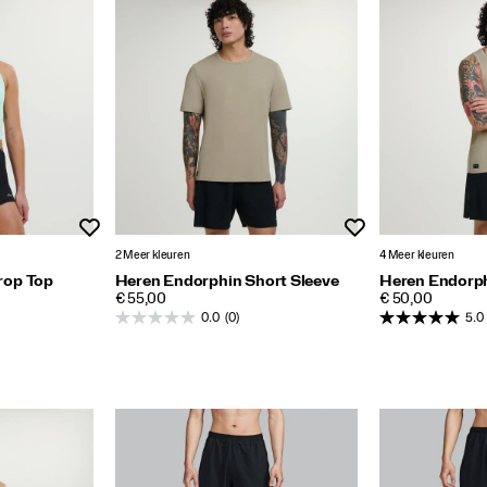
Wenslijst
Wenslijst
2 Meer kleuren
4 Meer kleuren
rop Top
Heren Endorphin Short Sleeve
Heren Endorph
PRICE
PRICE
€ 55,00
€ 50,00
0.0
(0)
5.0