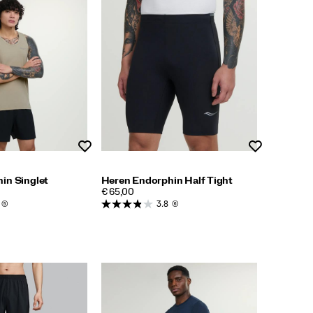
Wenslijst
Wenslijst
in Singlet
Heren Endorphin Half Tight
PRICE
€ 65,00
(5)
3.8
(6)