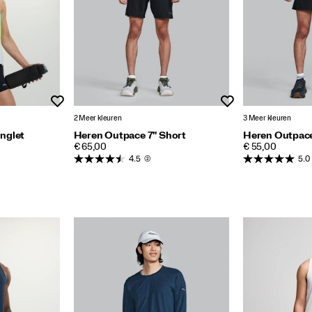
Wenslijst
Wenslijst
2 Meer kleuren
3 Meer kleuren
nglet
Heren Outpace 7" Short
Heren Outpace
PRICE
PRICE
€ 65,00
€ 55,00
4.5
(2)
5.0