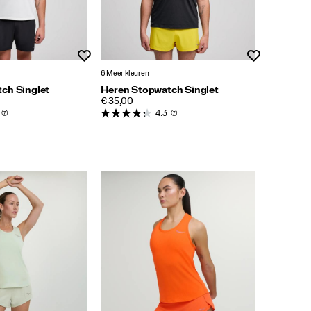
Wenslijst
Wenslijst
6 Meer kleuren
ch Singlet
Heren Stopwatch Singlet
PRICE
€ 35,00
(7)
4.3
(7)