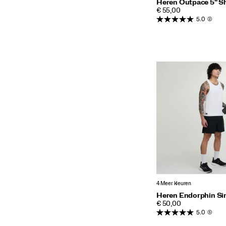
Heren Outpace 5" S
PRICE
€ 55,00
5.0
(2)
4 Meer kleuren
Heren Endorphin Si
PRICE
€ 50,00
5.0
(5)