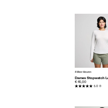
4 Meer kleuren
Dames Stopwatch L
PRICE
€ 45,00
5.0
(3)