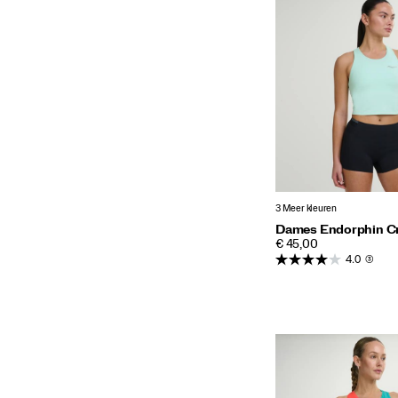
3 Meer kleuren
Dames Endorphin C
PRICE
€ 45,00
4.0
(3)