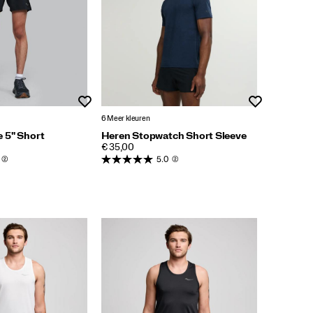
Wenslijst
Wenslijst
6 Meer kleuren
 5" Short
Heren Stopwatch Short Sleeve
PRICE
€ 35,00
(2)
5.0
(2)