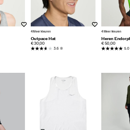
Wenslijst
Wenslijst
4 Meer kleuren
4 Meer kleuren
Outpace Hat
Heren Endorph
PRICE
PRICE
€ 30,00
€ 50,00
3.6
(8)
5.0