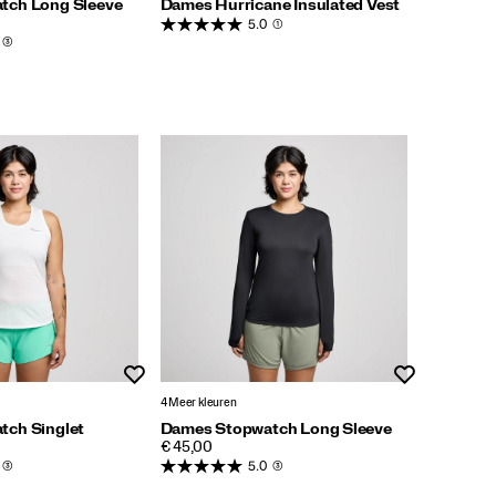
tch Long Sleeve
Dames Hurricane Insulated Vest
5.0
(1)
(3)
Wenslijst
Wenslijst
4 Meer kleuren
tch Singlet
Dames Stopwatch Long Sleeve
PRICE
€ 45,00
(3)
5.0
(3)