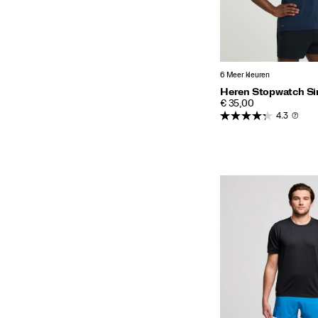
6 Meer kleuren
Heren Stopwatch Si
PRICE
€ 35,00
4.3
(7)