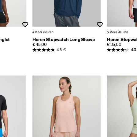
Wenslijst
Wenslijst
4 Meer kleuren
6 Meer kleuren
nglet
Heren Stopwatch Long Sleeve
Heren Stopwat
PRICE
PRICE
€ 45,00
€ 35,00
4.8
(4)
4.3