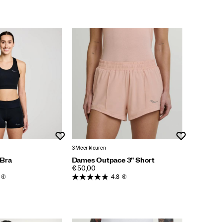
Wenslijst
Wenslijst
3 Meer kleuren
 Bra
Dames Outpace 3" Short
PRICE
€ 50,00
(4)
4.8
(6)