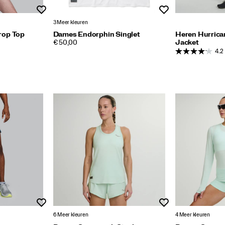
Wenslijst
Wenslijst
3 Meer kleuren
rop Top
Dames Endorphin Singlet
Heren Hurrica
PRICE
€ 50,00
Jacket
4.2
Wenslijst
Wenslijst
6 Meer kleuren
4 Meer kleuren