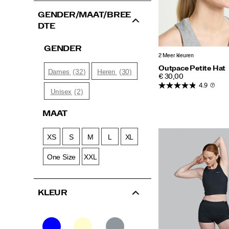
GENDER/MAAT/BREE
DTE
GENDER
2 Meer kleuren
Outpace Petite Hat
(32)
(30)
Dames
Heren
PRICE
€ 30,00
4.9
(7)
(2)
Unisex
MAAT
XS
S
M
L
XL
One Size
XXL
KLEUR