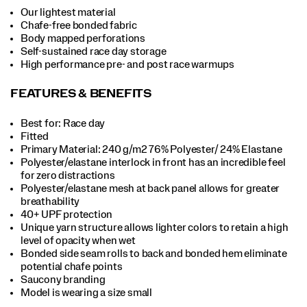
Our lightest material
Chafe-free bonded fabric
Body mapped perforations
Self-sustained race day storage
High performance pre- and post race warmups
FEATURES & BENEFITS
Best for: Race day
Fitted
Primary Material: 240 g/m2 76% Polyester/ 24% Elastane
Polyester/elastane interlock in front has an incredible feel
for zero distractions
Polyester/elastane mesh at back panel allows for greater
breathability
40+ UPF protection
Unique yarn structure allows lighter colors to retain a high
level of opacity when wet
Bonded side seam rolls to back and bonded hem eliminate
potential chafe points
Saucony branding
Model is wearing a size small