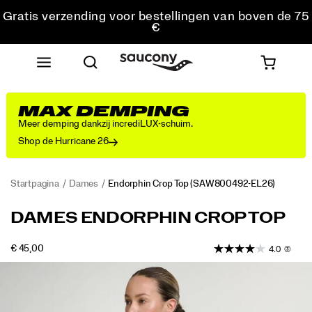
Gratis verzending voor bestellingen van boven de 75
€
Gratis retourzending voor alle bestellingen
Krijg 10% korting op je eerste bestelling
MAX DEMPING
Meer demping dankzij incrediLUX-schuim.
Shop de Hurricane 26
Startpagina
Dames
Endorphin Crop Top
(SAW800492-EL26)
<p>A
https://www.saucony.com/BE/nl_BE/endorphin-
DAMES ENDORPHIN CROP TOP
supportive
crop-
crop
top/59000W.html
OUTOFSTOCK
€ 45,00
4.0
(3)
top
EUR
45,00
4500
that
Images
you
don’t
have