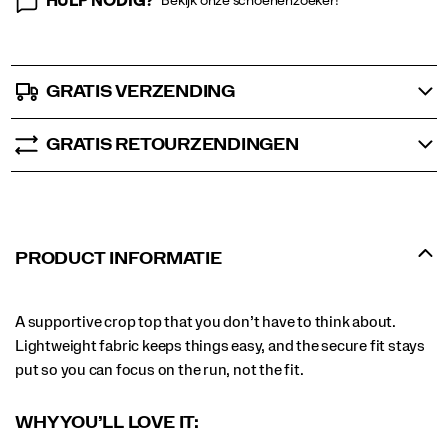
HULP NODIG?
Bekijk onze schoenenzoeker!
GRATIS VERZENDING
GRATIS RETOURZENDINGEN
PRODUCT INFORMATIE
A supportive crop top that you don’t have to think about.
Lightweight fabric keeps things easy, and the secure fit stays
put so you can focus on the run, not the fit.
WHY YOU’LL LOVE IT: