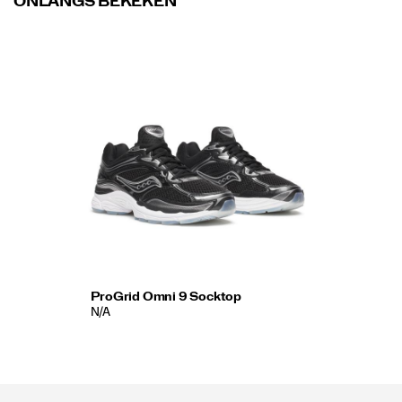
ONLANGS BEKEKEN
ProGrid Omni 9 Socktop
N/A
Footer-