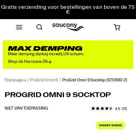
Gratis verzending voor bestellingen van boven de 75
€
Gratis retourzending voor alle bestellingen
Krijg 10% korting op je eerste bestelling
MAX DEMPING
Meer demping dankzij incrediLUX-schuim.
Shop de Hurricane 26
Startpagina
ProGrid Omni 9
ProGrid Omni 9 Socktop
(S70900-2)
<p>The
https://www.saucony.com/BE/nl_BE/progrid-
PROGRID OMNI 9 SOCKTOP
Omni
omni-
9
9-
OUTOFSTOCK
NIET VAN TOEPASSING
4.5
(13)
just
socktop/60340U.html
EUR
0
got
Images
an
upgrade.
This