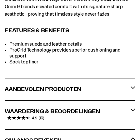
Omni 9 blends elevated comfort with its signature sharp
aesthetic—proving that timeless style never fades.
FEATURES & BENEFITS
Premium suede and leather details
ProGrid Technology provide superior cushioning and
support
Sock top liner
AANBEVOLEN PRODUCTEN
WAARDERING & BEOORDELINGEN
4.5
(13)