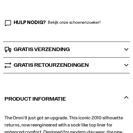
options
HULP NODIG?
Bekijk onze schoenenzoeker!
GRATIS VERZENDING
GRATIS RETOURZENDINGEN
PRODUCT INFORMATIE
The Omni 9 just got an upgrade. This iconic 2010 silhouette
returns, now reengineered with a sock-like top liner for
enhanced comfort. Designed for modern-day wear, the new