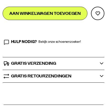
</p>
Add
false
Product
AAN WINKELWAGEN TOEVOEGEN
to
Actions
cart
options
HULP NODIG?
Bekijk onze schoenenzoeker!
GRATIS VERZENDING
GRATIS RETOURZENDINGEN