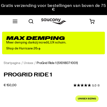
Gratis verzending voor bestellingen van boven de 75
€
Gratis retourzending voor alle bestellingen
Krijg 10% korting op je eerste bestelling
MAX DEMPING
Meer demping dankzij incrediLUX-schuim.
Shop de Hurricane 26
Startpagina
Unisex
ProGrid Ride 1
(S101807-1001)
<p>Originally
https://www.saucony.com/BE/nl_BE/progrid-
PROGRID RIDE 1
released
ride-
in
1/61245U.html
OUTOFSTOCK
€ 150,00
5.0
(5)
2008
EUR
150,00
15000
as
Images
a
versatile
everyday