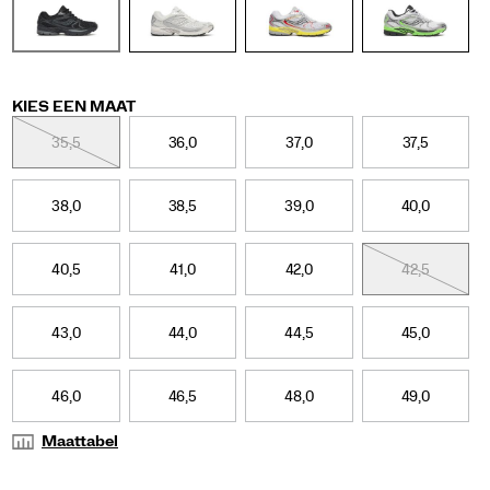
silhouette
blends
clean
lines
with
vibrant,
Variations
KIES EEN MAAT
distinctive
35,5
36,0
37,0
37,5
details,
including
a
webbed
38,0
38,5
39,0
40,0
shank
cage
design,
40,5
41,0
42,0
42,5
light‑refracting
geometric
metallic
43,0
44,0
44,5
45,0
overlays,
and
an
46,0
46,5
48,0
49,0
evolved
lightweight,
Maattabel
foam‑cushioned
midsole.