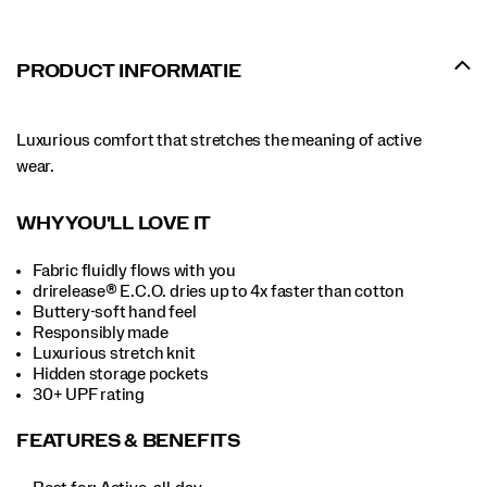
PRODUCT INFORMATIE
Luxurious comfort that stretches the meaning of active
wear.
WHY YOU'LL LOVE IT
Fabric fluidly flows with you
drirelease® E.C.O. dries up to 4x faster than cotton
Buttery-soft hand feel
Responsibly made
Luxurious stretch knit
Hidden storage pockets
30+ UPF rating
FEATURES & BENEFITS