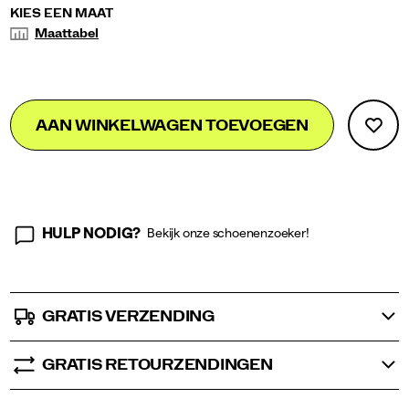
Variations
KIES EEN MAAT
Maattabel
Add
false
Product
AAN WINKELWAGEN TOEVOEGEN
to
Actions
cart
options
HULP NODIG?
Bekijk onze schoenenzoeker!
GRATIS VERZENDING
GRATIS RETOURZENDINGEN