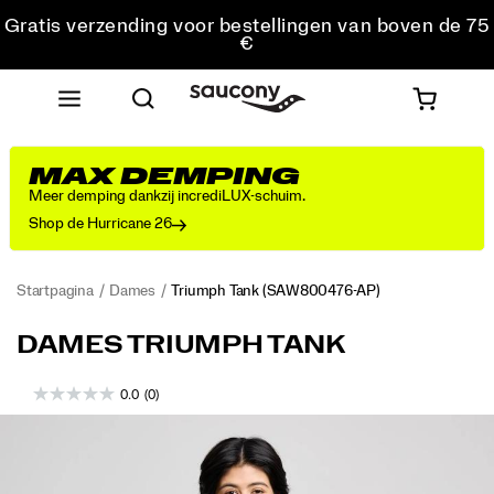
Gratis verzending voor bestellingen van boven de 75
€
Gratis retourzending voor alle bestellingen
Krijg 10% korting op je eerste bestelling
MAX DEMPING
Meer demping dankzij incrediLUX-schuim.
Shop de Hurricane 26
Startpagina
Dames
Triumph Tank
(SAW800476-AP)
<p>Luxurious
https://www.saucony.com/BE/nl_BE/triumph-
DAMES TRIUMPH TANK
comfort
tank/58912W.html
that
0.0
(0)
stretches
the
Images
meaning
of
active