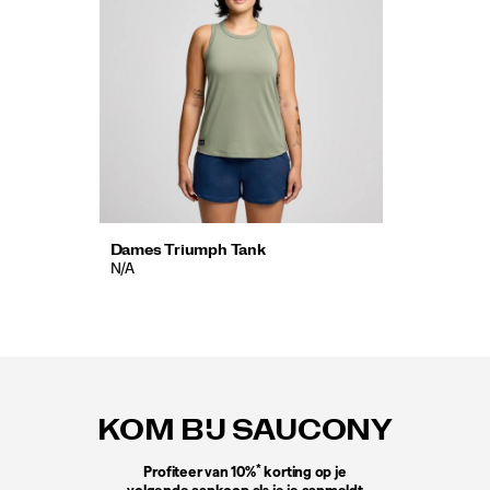
Dames Triumph Tank
N/A
Footer-
links
KOM BIJ SAUCONY
*
Profiteer van 10%
korting op je