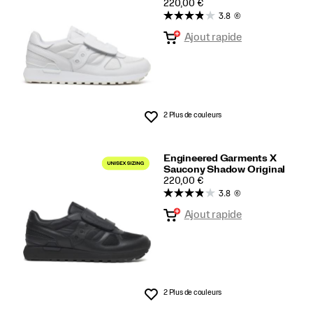
PRICE
220,00 €
intégré
3.8
(6)
Ajout rapide
2 Plus de couleurs
Liste de souhaits
Engineered Garments X
Saucony Shadow Original
PRICE
220,00 €
3.8
(6)
Ajout rapide
2 Plus de couleurs
Liste de souhaits