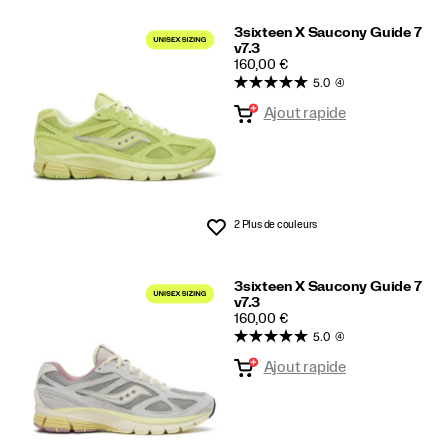
3sixteen X Saucony Guide 7
v7.3
PRICE
160,00 €
5.0
(4)
Ajout rapide
2 Plus de couleurs
Liste de souhaits
3sixteen X Saucony Guide 7
v7.3
PRICE
160,00 €
5.0
(4)
Ajout rapide