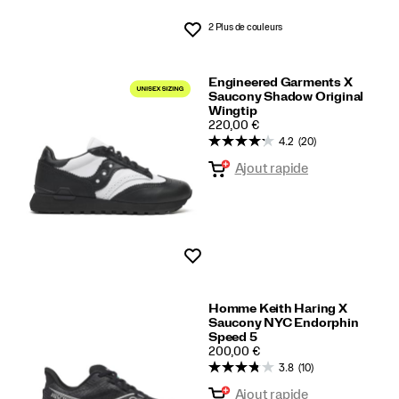
2 Plus de couleurs
Liste de souhaits
Engineered Garments X
Saucony Shadow Original
Wingtip
PRICE
220,00 €
4.2
(20)
Ajout rapide
Liste de souhaits
Homme Keith Haring X
Saucony NYC Endorphin
Speed 5
PRICE
200,00 €
3.8
(10)
Ajout rapide