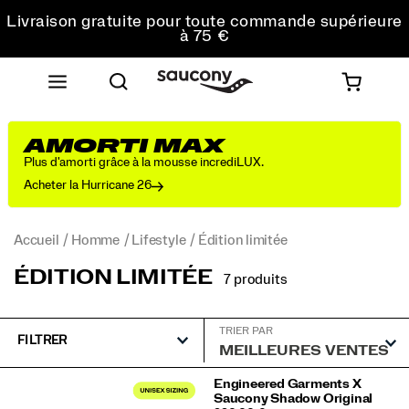
Livraison gratuite pour toute commande supérieure
à 75 €
Retours gratuits sur toutes les commandes
Réduction pour les étudiants -10%
AMORTI MAX
Plus d'amorti grâce à la mousse incrediLUX.
Acheter la Hurricane 26
Accueil
Homme
Lifestyle
Édition limitée
ÉDITION LIMITÉE
7 produits
TRIER PAR
FILTRER
Édition
Engineered Garments X
Saucony Shadow Original
limitée