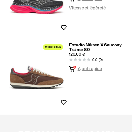
Vitesse et légèreté
Liste de souhaits
Estudio Niksen X Saucony
Trainer 80
PRICE
120,00 €
0.0
(0)
Ajout rapide
Liste de souhaits
Liens
vers
le