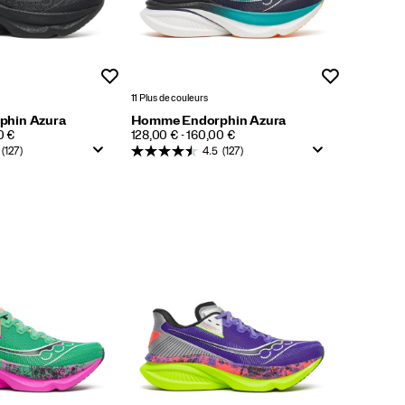
Liste de souhaits
Liste de souh
11 Plus de couleurs
hin Azura
Homme Endorphin Azura
PRICE
0 €
128,00 € - 160,00 €
(127)
4.5
(127)