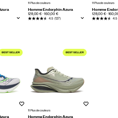
11 Plus de couleurs
11 Plus de couleurs
Azura
Homme Endorphin Azura
Homme Endorp
PRICE
PRICE
128,00 € - 160,00 €
128,00 € - 160,0
4.5
(127)
4.5
Liste de souhaits
Liste de souhaits
11 Plus de couleurs
Azura
Homme Endorphin Azura