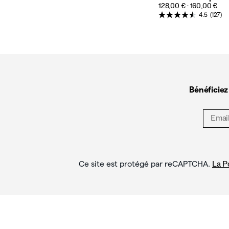
PRICE
128,00 € - 160,00 €
4.5
(127)
Liens
vers
le
pied
de
Bénéficiez
page
Ce site est protégé par reCAPTCHA.
La Po