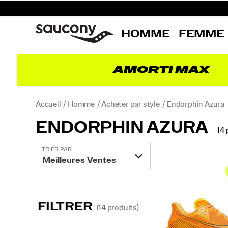
HOMME
FEMME
AMORTI MAX
Accueil
Homme
Acheter par style
Endorphin Azura
ENDORPHIN AZURA
14 
Endorphin
TRIER PAR
Azura
intégré
FILTRER
(14 produits)