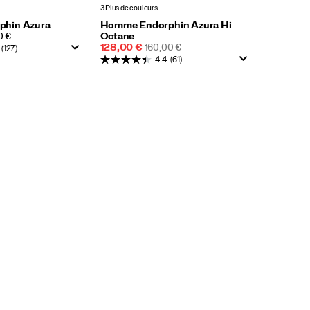
3 Plus de couleurs
hin Azura
Homme Endorphin Azura Hi
0 €
Octane
Prix
PRIX
128,00 €
160,00 €
(127)
soldé
DE
4.4
(61)
DÉPART