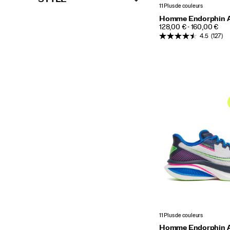
11 Plus de couleurs
Homme Endorphin 
PRICE
128,00 € - 160,00 €
4.5
(127)
11 Plus de couleurs
Homme Endorphin 