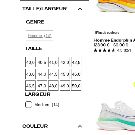
TAILLE/LARGEUR
GENRE
11 Plus de couleurs
(14)
Homme
Homme Endorphin 
PRICE
128,00 € - 160,00 €
TAILLE
4.5
(127)
40,0
40,5
41,0
42,0
42,5
43,0
44,0
44,5
45,0
46,0
46,5
47,0
48,0
49,0
50,0
LARGEUR
Medium
(14)
COULEUR