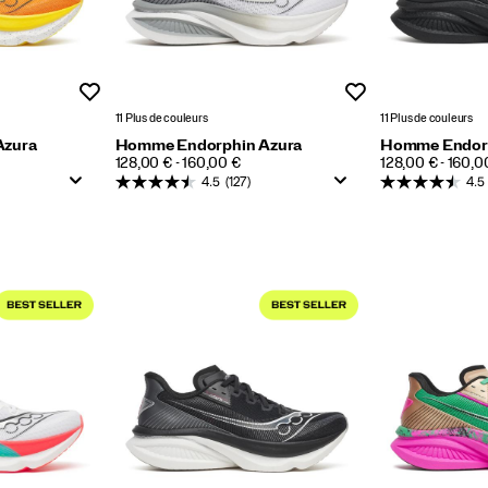
Liste de souhaits
Liste de souhaits
11 Plus de couleurs
11 Plus de couleurs
Azura
Homme Endorphin Azura
Homme Endorp
PRICE
PRICE
128,00 € - 160,00 €
128,00 € - 160,0
4.5
(127)
4.5