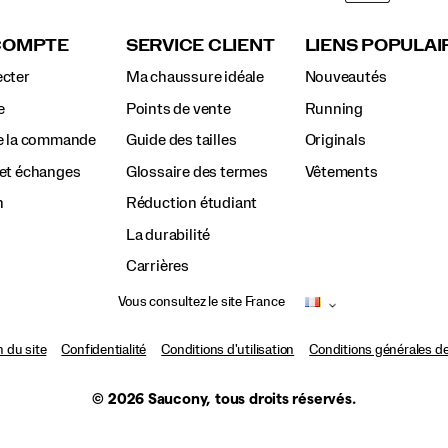
COMPTE
SERVICE CLIENT
LIENS POPULAI
cter
Ma chaussure idéale
Nouveautés
e
Points de vente
Running
e la commande
Guide des tailles
Originals
et échanges
Glossaire des termes
Vêtements
n
Réduction étudiant
La durabilité
Carrières
Vous consultez le site France
n du site
Confidentialité
Conditions d'utilisation
Conditions générales d
© 2026 Saucony, tous droits réservés.