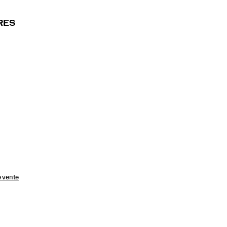
RES
e vente