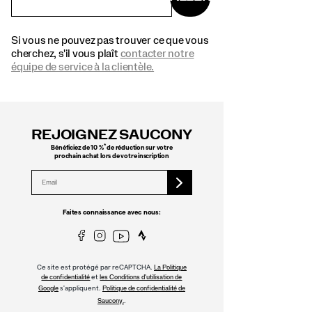
Si vous ne pouvez pas trouver ce que vous
cherchez, s'il vous plaît
contacter notre
équipe de service à la clientèle.
Liens
vers
REJOIGNEZ SAUCONY
le
pied
*
Bénéficiez de 10 %
de réduction sur votre
prochain achat lors de votre inscription
de
page
Faites connaissance avec nous:
Ce site est protégé par reCAPTCHA.
La Politique
et
de confidentialité
les Conditions d'utilisation de
s'appliquent.
Google
Politique de confidentialité de
.
Saucony.