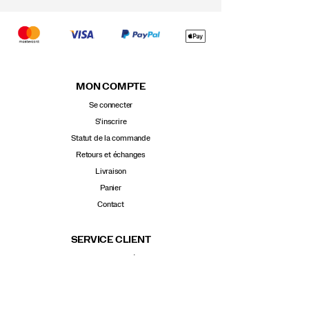
MON COMPTE
Se connecter
S’inscrire
Statut de la commande
Retours et échanges
Livraison
Panier
Contact
SERVICE CLIENT
Ma chaussure idéale
Points de vente
Guide des tailles
Glossaire des termes