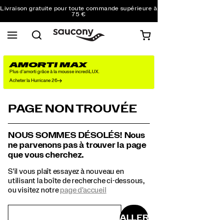
Livraison gratuite pour toute commande supérieure à
75 €
Retours gratuits sur toutes les commandes
Réduction pour les étudiants -10%
AMORTI MAX
Plus d'amorti grâce à la mousse incrediLUX.
Acheter la Hurricane 26
PAGE NON TROUVÉE
NOUS SOMMES DÉSOLÉS! Nous
ne parvenons pas à trouver la page
que vous cherchez.
S'il vous plaît essayez à nouveau en
utilisant la boîte de recherche ci-dessous,
ou visitez notre
page d'accueil
ALLER