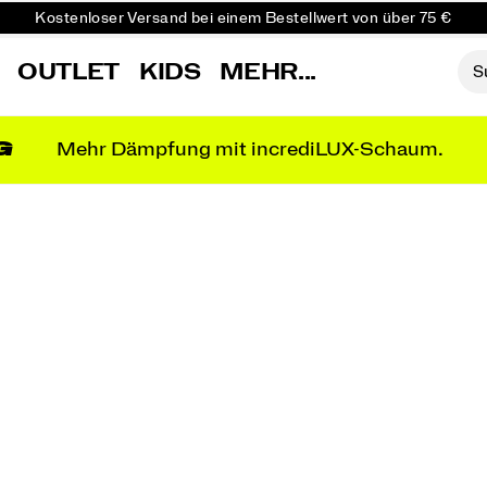
Kostenloser Versand bei einem Bestellwert von über 75 €
Kostenfreie Retouren bei allen Bestellungen
OUTLET
KIDS
MEHR...
Sichere dir 10 % Rabatt auf deine erste Bestellung
G
Mehr Dämpfung mit incrediLUX-Schaum.