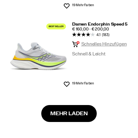
19 Mehr Farben
Wunschliste
Damen Endorphin Speed 5
PRICE
€ 160,00 - € 200,00
4.1
(183)
Schnelles Hinzufügen
Schnell & Leicht
19 Mehr Farben
Wunschliste
MEHR LADEN