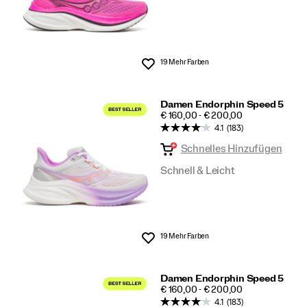
19 Mehr Farben
Wunschliste
Damen Endorphin Speed 5
PRICE
€ 160,00 - € 200,00
4.1
(183)
Schnelles Hinzufügen
Schnell & Leicht
19 Mehr Farben
Wunschliste
Damen Endorphin Speed 5
PRICE
€ 160,00 - € 200,00
4.1
(183)