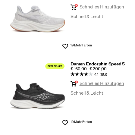
Schnelles Hinzufügen
Schnell & Leicht
19 Mehr Farben
Wunschliste
Damen Endorphin Speed 5
PRICE
€ 160,00 - € 200,00
4.1
(183)
Schnelles Hinzufügen
Schnell & Leicht
19 Mehr Farben
Wunschliste