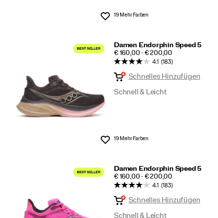
19 Mehr Farben
Wunschliste
Damen Endorphin Speed 5
PRICE
€ 160,00 - € 200,00
4.1
(183)
Schnelles Hinzufügen
Schnell & Leicht
19 Mehr Farben
Wunschliste
Damen Endorphin Speed 5
PRICE
€ 160,00 - € 200,00
4.1
(183)
Schnelles Hinzufügen
Schnell & Leicht