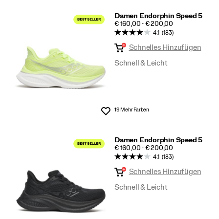
Damen Endorphin Speed 5
PRICE
€ 160,00 - € 200,00
4.1
(183)
Schnelles Hinzufügen
Schnell & Leicht
19 Mehr Farben
Wunschliste
Damen Endorphin Speed 5
PRICE
€ 160,00 - € 200,00
4.1
(183)
Schnelles Hinzufügen
Schnell & Leicht