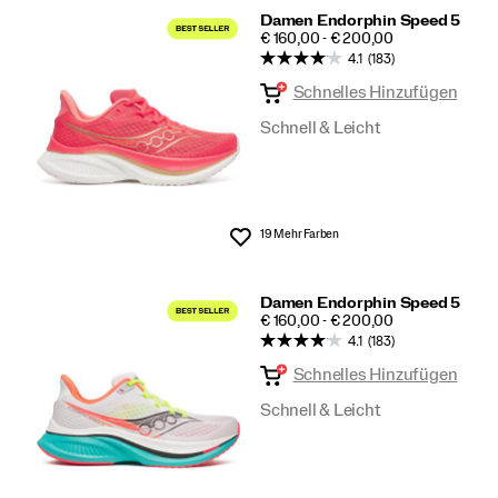
Damen Endorphin Speed 5
PRICE
€ 160,00 - € 200,00
4.1
(183)
Schnelles Hinzufügen
Schnell & Leicht
19 Mehr Farben
Wunschliste
Damen Endorphin Speed 5
PRICE
€ 160,00 - € 200,00
4.1
(183)
Schnelles Hinzufügen
Schnell & Leicht