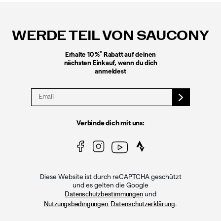
Fußzeilen-
Links
WERDE TEIL VON SAUCONY
*
Erhalte 10 %
Rabatt auf deinen
nächsten Einkauf, wenn du dich
anmeldest
Verbinde dich mit uns:
Diese Website ist durch reCAPTCHA geschützt
und es gelten die Google
und
Datenschutzbestimmungen
.
Nutzungsbedingungen.
Datenschutzerklärung