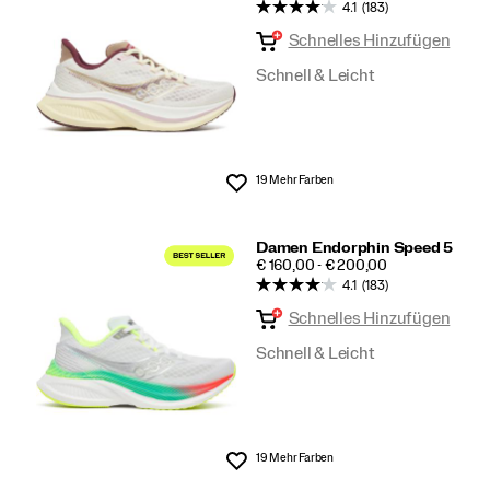
4.1
(183)
Style
Schnelles Hinzufügen
shoppen
Schnell & Leicht
19 Mehr Farben
Wunschliste
Damen Endorphin Speed 5
PRICE
€ 160,00 - € 200,00
4.1
(183)
Schnelles Hinzufügen
Schnell & Leicht
19 Mehr Farben
Wunschliste