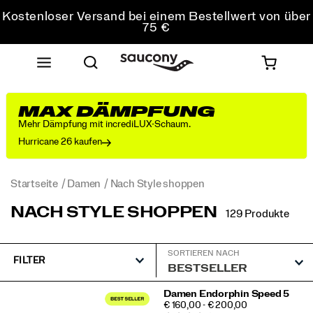
Kostenloser Versand bei einem Bestellwert von über
75 €
Kostenfreie Retouren bei allen Bestellungen
Sichere dir 10 % Rabatt auf deine erste Bestellung
MAX DÄMPFUNG
Mehr Dämpfung mit incrediLUX-Schaum.
Hurricane 26 kaufen
Startseite
Damen
Nach Style shoppen
NACH STYLE SHOPPEN
129 Produkte
SORTIEREN NACH
FILTER
Vorgestellt
Damen Endorphin Speed 5
PRICE
€ 160,00 - € 200,00
Nach