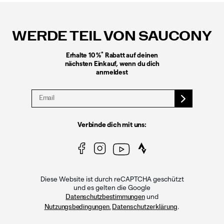
Fußzeilen-
Links
WERDE TEIL VON SAUCONY
*
Erhalte 10 %
Rabatt auf deinen
nächsten Einkauf, wenn du dich
anmeldest
Verbinde dich mit uns:
Diese Website ist durch reCAPTCHA geschützt
und es gelten die Google
und
Datenschutzbestimmungen
.
Nutzungsbedingungen.
Datenschutzerklärung