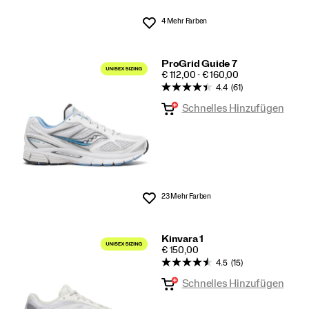
4 Mehr Farben
Wunschliste
ProGrid Guide 7
PRICE
€ 112,00 - € 160,00
4.4
(61)
Schnelles Hinzufügen
23 Mehr Farben
Wunschliste
Kinvara 1
PRICE
€ 150,00
4.5
(15)
Schnelles Hinzufügen