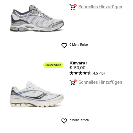
Schnelles Hinzufügen
6 Mehr Farben
Wunschliste
Kinvara 1
PRICE
€ 150,00
4.5
(15)
Schnelles Hinzufügen
7 Mehr Farben
Wunschliste