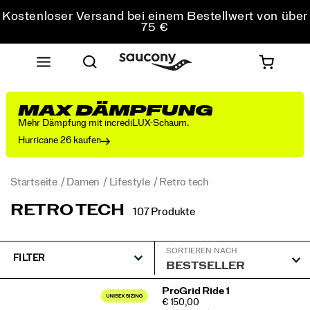
Kostenloser Versand bei einem Bestellwert von über
75 €
Kostenfreie Retouren bei allen Bestellungen
Sichere dir 10 % Rabatt auf deine erste Bestellung
MAX DÄMPFUNG
Mehr Dämpfung mit incrediLUX-Schaum.
Hurricane 26 kaufen
Startseite
Damen
Lifestyle
Retro tech
RETRO TECH
107 Produkte
SORTIEREN NACH
FILTER
Vorgestellt
ProGrid Ride 1
PRICE
€ 150,00
Retro