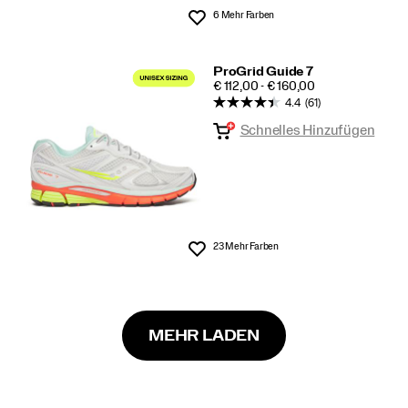
6 Mehr Farben
Wunschliste
ProGrid Guide 7
PRICE
€ 112,00 - € 160,00
4.4
(61)
Schnelles Hinzufügen
23 Mehr Farben
Wunschliste
MEHR LADEN