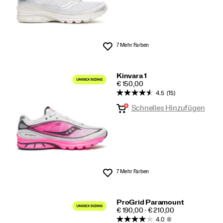
7 Mehr Farben
Wunschliste
Kinvara 1
PRICE
€ 150,00
4.5
(15)
Schnelles Hinzufügen
7 Mehr Farben
Wunschliste
ProGrid Paramount
PRICE
€ 190,00 - € 210,00
4.0
(8)