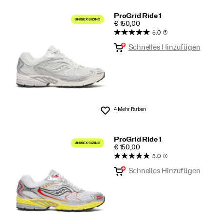
ProGrid Ride 1
PRICE
€ 150,00
5.0
(7)
Schnelles Hinzufügen
4 Mehr Farben
Wunschliste
ProGrid Ride 1
PRICE
€ 150,00
5.0
(7)
Schnelles Hinzufügen