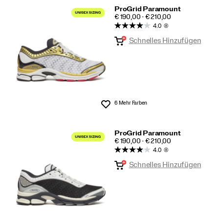
ProGrid Paramount
PRICE
€ 190,00 - € 210,00
4.0
(8)
Schnelles Hinzufügen
6 Mehr Farben
Wunschliste
ProGrid Paramount
PRICE
€ 190,00 - € 210,00
4.0
(8)
Schnelles Hinzufügen